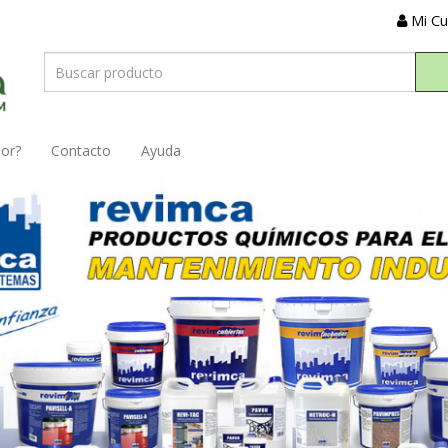
Mi C
dor?
Contacto
Ayuda