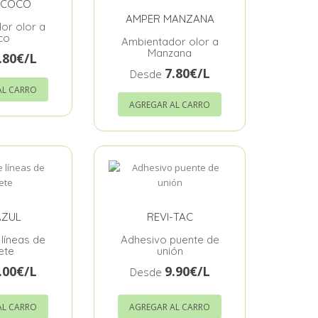
 COCO
AMPER MANZANA
or olor a
co
Ambientador olor a
Manzana
.80€/L
7.80€/L
Desde
AL CARRO
AGREGAR AL CARRO
AZUL
REVI-TAC
 líneas de
Adhesivo puente de
ete
unión
.00€/L
9.90€/L
Desde
AL CARRO
AGREGAR AL CARRO