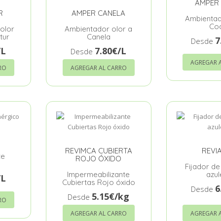
AMPER
R
AMPER CANELA
Ambientad
Co
olor
Ambientador olor a
tur
Canela
7
Desde
/L
7.80€/L
Desde
AGREGAR 
RO
AGREGAR AL CARRO
REVIMCA CUBIERTA
REVI
te
ROJO ÓXIDO
Fijador de
Impermeabilizante
azul
/L
Cubiertas Rojo óxido
6
Desde
5.15€/kg
Desde
RO
AGREGAR AL CARRO
AGREGAR 