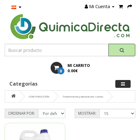
Mi Cuenta
MI CARRITO
0
0.00€
Categorías
CONSTRUCCIÓN
Tratamiento y decoración suelos
ORDENAR POR:
MOSTRAR: