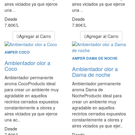
aires viciados ya que ejerce
aires viciados ya que ejerce
una ..
una ..
Desde
Desde
7.80€/L
7.80€/L
Agregar al Carro
Agregar al Carro
AMPER COCO
AMPER DAMA DE NOCHE
Ambientador olor a
Coco
Ambientador olor a
Dama de noche
Ambientador permanente
aroma CocoProducto ideal
Ambientador permanente
para crear un ambiente muy
aroma Dama de
agradable en aquellos
NocheProducto ideal para
recintos cerrados expuestos
crear un ambiente muy
constantemente a olores y
agradable en aquellos
aires viciados ya que ejerce
recintos cerrados expuestos
una ac..
constantemente a olores y
aires viciados ya que ejer..
Desde
Desde
7.80€/L