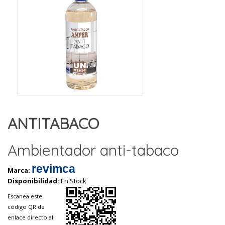
ANTITABACO
Ambientador anti-tabaco
revimca
Marca:
Disponibilidad:
En Stock
Escanea este
código QR de
enlace directo al