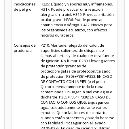
Indicaciones
H225: Líquido y vapores muy inflamables.
de peligro
H317: Puede provocar una reacción
alérgica en la piel. H319: Provoca irritación
ocular grave. H336: Puede provocar
somnolencia о vértigo. H412: Nocivo para
los organismos acuáticos, con efectos
nocivos duraderos.
Consejos de
P210: Mantener alejado del calor, de
prudencia
superficies calientes, de chispas, de
llamas abiertas y de cualquier otra fuente
de ignición. No fumar. P280: Llevar guantes
de protección/prendas de
protección/gafas de protección/calzado
de protección. P303+P361+P353: EN CASO
DE CONTACTO CON LA PIEL (o el pelo):
Quitar inmediatamente toda la ropa
contaminada. Enjuagar la piel con agua o
ducharse. P305+P351+P338: EN CASO DE
CONTACTO CON LOS OJOS: Enjuagar con
agua cuidadosamente durante varios
minutos. Quitar las lentes de contacto
cuando estén presentes y pueda hacerse
con facilidad. Proseguir con el lavado.
P370+P378: En caso de incendio: Utilizar