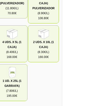
(PULVERIZADOR)
CAJA)
(11.80€/L)
PULVERIZADOR
70.80€
(8.90€/L)
106.80€
4 UDS. X 5L (1
2 UDS. X 10L (1
CAJA)
CAJA)
(8.40€/L)
(8.30€/L)
168.00€
166.00€
1 UD. X 25L (1
GARRAFA)
(7.80€/L)
195.00€