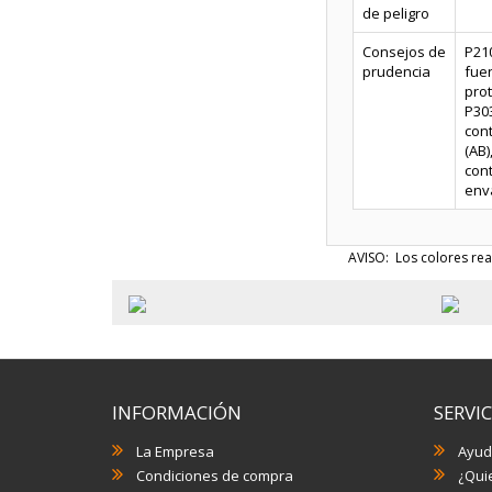
de peligro
Consejos de
P210
prudencia
fuen
pro
P30
cont
(AB)
con
enva
AVISO: Los colores rea
INFORMACIÓN
SERVIC
La Empresa
Ayud
Condiciones de compra
¿Quie