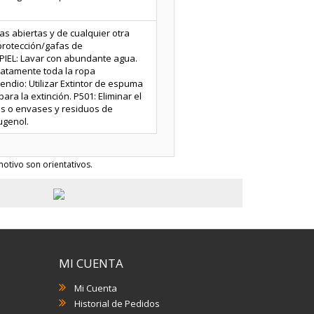
as abiertas y de cualquier otra
protección/gafas de
PIEL: Lavar con abundante agua.
iatamente toda la ropa
endio: Utilizar Extintor de espuma
ara la extinción. P501: Eliminar el
os o envases y residuos de
ugenol.
otivo son orientativos.
MI CUENTA
Mi Cuenta
Historial de Pedidos