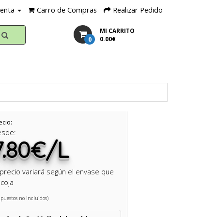
uenta
Carro de Compras
Realizar Pedido
MI CARRITO
0
0.00€
ecio:
esde:
7.80€/L
 precio variará según el envase que
coja
puestos no incluidos)