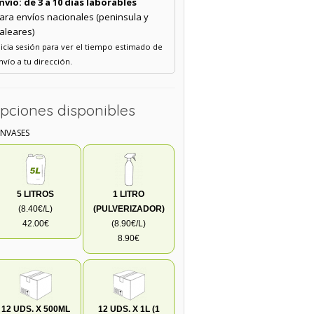
nvío: de 3 a 10 días laborables
ara envíos nacionales (peninsula y
aleares)
nicia sesión para ver el tiempo estimado de
nvío a tu dirección.
pciones disponibles
ENVASES
5 LITROS
1 LITRO
(8.40€/L)
(PULVERIZADOR)
42.00€
(8.90€/L)
8.90€
12 UDS. X 500ML
12 UDS. X 1L (1