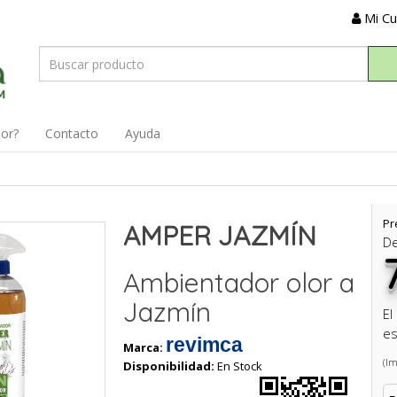
Mi C
dor?
Contacto
Ayuda
Pr
AMPER JAZMÍN
D
Ambientador olor a
Jazmín
El
es
revimca
Marca:
(Im
Disponibilidad:
En Stock