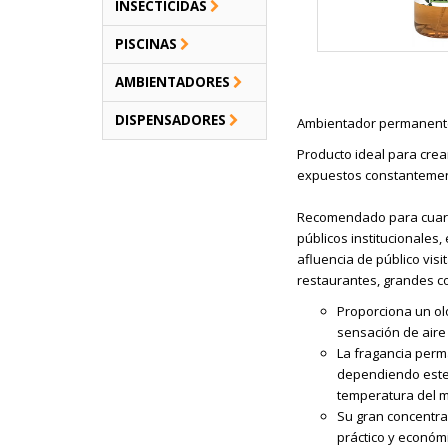
INSECTICIDAS
PISCINAS
AMBIENTADORES
DISPENSADORES
Ambientador permanen
Producto ideal para cre
expuestos constantement
Recomendado para cuartos
públicos institucionales,
afluencia de público visi
restaurantes, grandes co
Proporciona un olo
sensación de aire 
La fragancia perm
dependiendo este d
temperatura del m
Su gran concentrac
práctico y económ