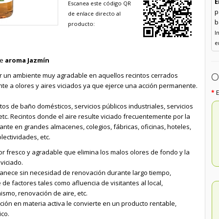
E
Escanea este código QR
p
de enlace directo al
b
producto:
I
e
te
aroma Jazmín
O
ar un ambiente muy agradable en aquellos recintos cerrados
e a olores y aires viciados ya que ejerce una acción permanente.
 de baño domésticos, servicios públicos industriales, servicios
 etc. Recintos donde el aire resulte viciado frecuentemente por la
tante en grandes almacenes, colegios, fábricas, oficinas, hoteles,
lectividades, etc.
r fresco y agradable que elimina los malos olores de fondo y la
viciado.
anece sin necesidad de renovación durante largo tiempo,
e factores tales como afluencia de visitantes al local,
ismo, renovación de aire, etc.
ión en materia activa le convierte en un producto rentable,
ico.