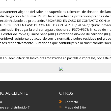
: Mantener alejado del calor, de superficies calientes, de chispas, de llam
te de ignición. No fumar. P280: Llevar guantes de protección/prendas de 
tección/calzado de protección. P302+P352: EN CASO DE CONTACTO CON LA 
3+P361+P353: EN CASO DE CONTACTO CON LA PIEL (o el pelo): Quitar inmed
aminada. Enjuagar la piel con agua o ducharse. P370+P378: En caso de inc
, Extintor de Polvo Químico Seco (ABC), Extintor de dióxido de carbono (BC) p
tenido/el recipiente de acuerdo con la normativa sobre residuos peligros
ses respectivamente. Sustancias que contribuyen a la clasificación: Isoe
les pueden diferir de los colores mostrados en pantalla o impresos, por este m
IO AL CLIENTE
OTROS
a
Contacto
re ser distribuidor?
Mapa del Sitio