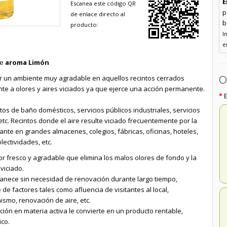
E
Escanea este código QR
p
de enlace directo al
b
producto:
I
e
te
aroma Limón
O
ar un ambiente muy agradable en aquellos recintos cerrados
e a olores y aires viciados ya que ejerce una acción permanente.
 de baño domésticos, servicios públicos industriales, servicios
 etc. Recintos donde el aire resulte viciado frecuentemente por la
tante en grandes almacenes, colegios, fábricas, oficinas, hoteles,
lectividades, etc.
r fresco y agradable que elimina los malos olores de fondo y la
viciado.
anece sin necesidad de renovación durante largo tiempo,
e factores tales como afluencia de visitantes al local,
ismo, renovación de aire, etc.
ión en materia activa le convierte en un producto rentable,
ico.