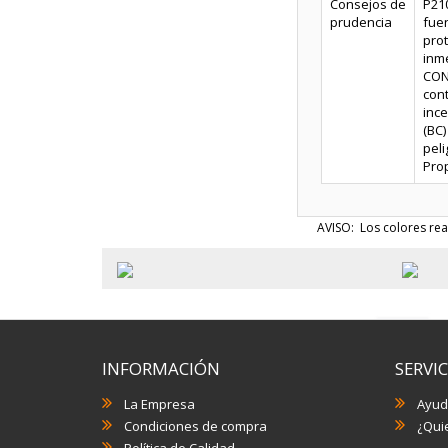
Consejos de
P210
prudencia
fuen
pro
inm
CON
con
ince
(BC)
peli
Prop
AVISO: Los colores rea
INFORMACIÓN
SERVIC
La Empresa
Ayud
Condiciones de compra
¿Quie