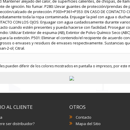
: Mantener alejado del calor, de superficies calientes, de chispas, de llam
te de ignición. No fumar. P280: Llevar guantes de protección/prendas de 
tección/calzado de protección. P303+P361+P353: EN CASO DE CONTACTO CON 
ediatamente toda la ropa contaminada. Enjuagar la piel con agua o duch
TACTO CON LOS OJOS: Enjuagar con agua cuidadosamente durante varios m
tacto cuando estén presentes y pueda hacerse con facilidad. Proseguir co
ndio: Utilizar Extintor de espuma (AB), Extintor de Polvo Químico Seco (ABC
 para la extinción. P501: Eliminar el contenido/el recipiente de acuerdo c
grosos o envases y residuos de envases respectivamente. Sustancias que 
an-2-ol; Citral.
les pueden diferir de los colores mostrados en pantalla o impresos, por este m
IO AL CLIENTE
OTROS
a
Contacto
re ser distribuidor?
Mapa del Sitio