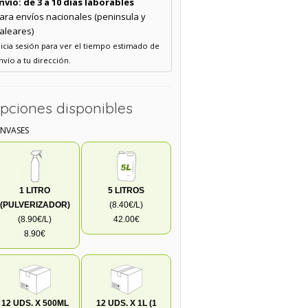
nvío: de 3 a 10 días laborables
ara envíos nacionales (peninsula y
aleares)
nicia sesión para ver el tiempo estimado de
nvío a tu dirección.
pciones disponibles
ENVASES
1 LITRO
5 LITROS
(PULVERIZADOR)
(8.40€/L)
(8.90€/L)
42.00€
8.90€
12 UDS. X 500ML
12 UDS. X 1L (1