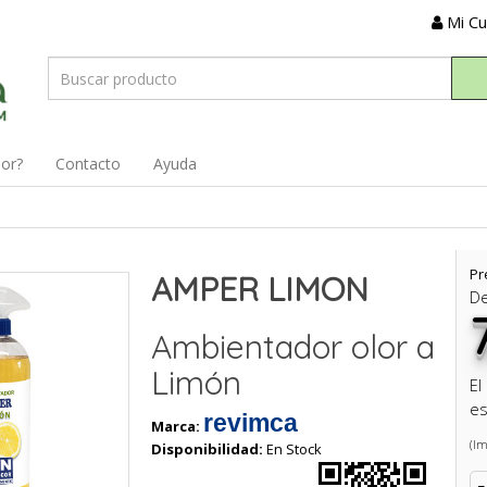
Mi C
dor?
Contacto
Ayuda
Pr
AMPER LIMON
D
Ambientador olor a
Limón
El
es
revimca
Marca:
(Im
Disponibilidad:
En Stock