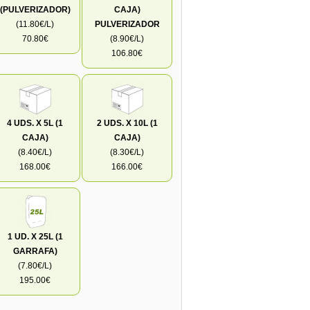
(PULVERIZADOR)
CAJA)
(11.80€/L)
PULVERIZADOR
70.80€
(8.90€/L)
106.80€
4 UDS. X 5L (1
2 UDS. X 10L (1
CAJA)
CAJA)
(8.40€/L)
(8.30€/L)
168.00€
166.00€
1 UD. X 25L (1
GARRAFA)
(7.80€/L)
195.00€