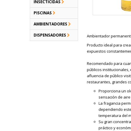
INSECTICIDAS
PISCINAS
AMBIENTADORES
DISPENSADORES
Ambientador permanen
Producto ideal para cre
expuestos constantement
Recomendado para cuartos
públicos institucionales,
afluencia de público visi
restaurantes, grandes co
Proporciona un olo
sensación de aire 
La fragancia perm
dependiendo este d
temperatura del m
Su gran concentrac
práctico y económ