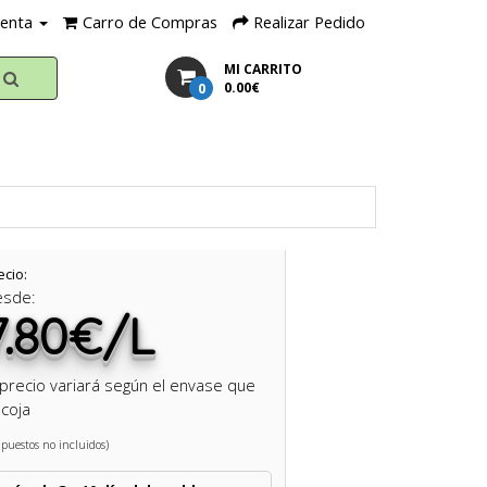
uenta
Carro de Compras
Realizar Pedido
MI CARRITO
0
0.00€
ecio:
esde:
7.80€/L
 precio variará según el envase que
coja
puestos no incluidos)