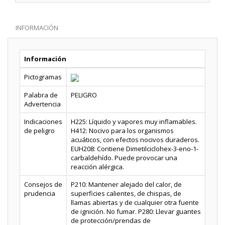
INFORMACIÓN
Información
Pictogramas
Palabra de
PELIGRO
Advertencia
Indicaciones
H225: Líquido y vapores muy inflamables.
de peligro
H412: Nocivo para los organismos
acuáticos, con efectos nocivos duraderos.
EUH208: Contiene Dimetilciclohex-3-eno-1-
carbaldehído. Puede provocar una
reacción alérgica.
Consejos de
P210: Mantener alejado del calor, de
prudencia
superficies calientes, de chispas, de
llamas abiertas y de cualquier otra fuente
de ignición. No fumar. P280: Llevar guantes
de protección/prendas de