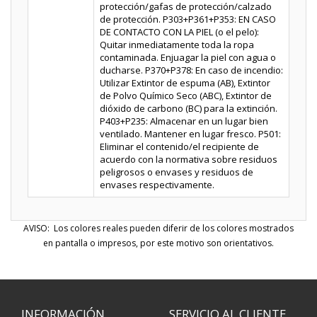
protección/gafas de protección/calzado
de protección. P303+P361+P353: EN CASO
DE CONTACTO CON LA PIEL (o el pelo):
Quitar inmediatamente toda la ropa
contaminada. Enjuagar la piel con agua o
ducharse. P370+P378: En caso de incendio:
Utilizar Extintor de espuma (AB), Extintor
de Polvo Químico Seco (ABC), Extintor de
dióxido de carbono (BC) para la extinción.
P403+P235: Almacenar en un lugar bien
ventilado. Mantener en lugar fresco. P501:
Eliminar el contenido/el recipiente de
acuerdo con la normativa sobre residuos
peligrosos o envases y residuos de
envases respectivamente.
AVISO: Los colores reales pueden diferir de los colores mostrados
en pantalla o impresos, por este motivo son orientativos.
INFORMACIÓN
SERVICIO AL CLIENTE