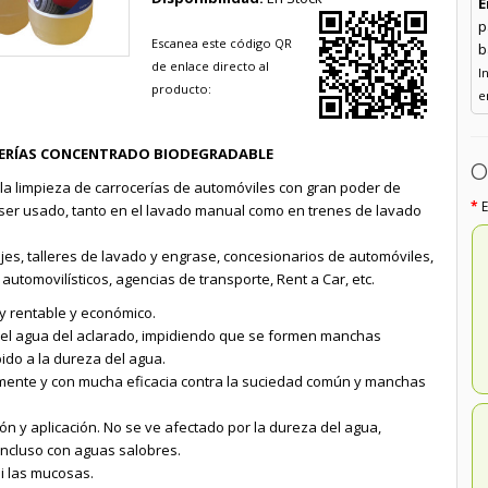
E
p
Escanea este código QR
b
de enlace directo al
I
producto:
e
ERÍAS CONCENTRADO BIODEGRADABLE
O
la limpieza de carrocerías de automóviles con gran poder de
 ser usado, tanto en el lavado manual como en trenes de lavado
s, talleres de lavado y engrase, concesionarios de automóviles,
utomovilísticos, agencias de transporte, Rent a Car, etc.
y rentable y económico.
del agua del aclarado, impidiendo que se formen manchas
ido a la dureza del agua.
ente y con mucha eficacia contra la suciedad común y manchas
ción y aplicación. No se ve afectado por la dureza del agua,
ncluso con aguas salobres.
 ni las mucosas.