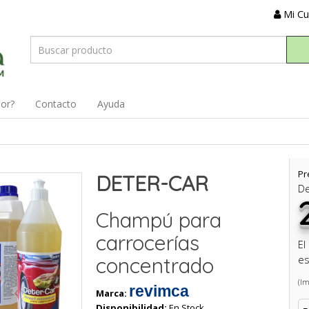
Mi C
dor?
Contacto
Ayuda
Pr
DETER-CAR
D
Champú para
carrocerías
El
concentrado
es
(Im
revimca
Marca:
Disponibilidad:
En Stock