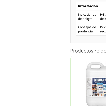
Información
Indicaciones
H41
de peligro
de 5
Consejos de
P273
prudencia
reco
Productos rela