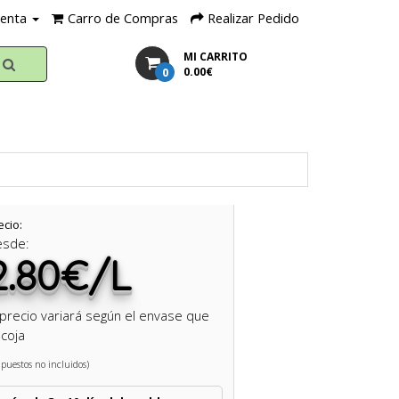
uenta
Carro de Compras
Realizar Pedido
MI CARRITO
0
0.00€
ecio:
esde:
2.80€/L
 precio variará según el envase que
coja
puestos no incluidos)