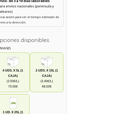
nvío: de 3 a 10 días laborables
ara envíos nacionales (peninsula y
aleares)
nicia sesión para ver el tiempo estimado de
nvío a tu dirección.
pciones disponibles
ENVASES
4 UDS. X 5L (1
2 UDS. X 10L (1
CAJA)
CAJA)
(3.50€/L)
(3.40€/L)
70.00€
68.00€
1 UD. X 25L (1