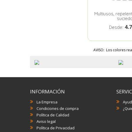
Multiusos, repelen
sucied
4.
Desde:
AVISO: Los colores rea
INFORMACIÓN
SERVIC
La Empresa
Ayud
Condiciones de compra
¿Quie
Política de Calidad
Aviso legal
Política de Privacidad