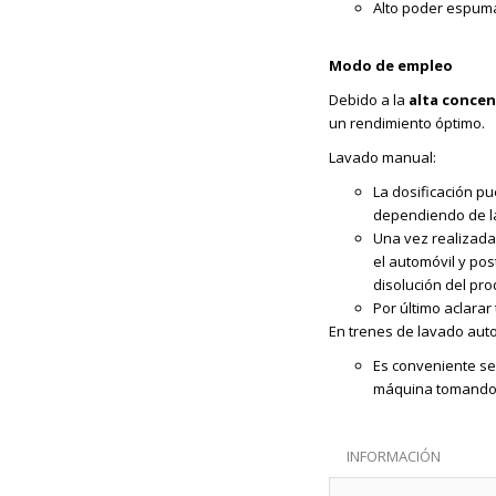
Alto poder espum
Modo de empleo
Debido a la
alta concen
un rendimiento óptimo.
Lavado manual:
La dosificación pu
dependiendo de la
Una vez realizada
el automóvil y po
disolución del pr
Por último aclarar
En trenes de lavado aut
Es conveniente se
máquina tomando 
INFORMACIÓN