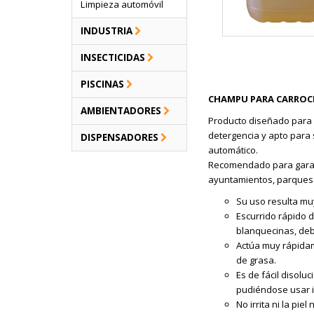
Limpieza automóvil
INDUSTRIA
INSECTICIDAS
PISCINAS
CHAMPU PARA CARROC
AMBIENTADORES
Producto diseñado para 
detergencia y apto para
DISPENSADORES
automático.
Recomendado para garaje
ayuntamientos, parques a
Su uso resulta mu
Escurrido rápido 
blanquecinas, deb
Actúa muy rápidam
de grasa.
Es de fácil disolu
pudiéndose usar i
No irrita ni la piel