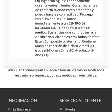
Enjuagar con agua cuidadosamente
durante varios minutos. Quitar las lentes
de contacto cuando estén presentes y
pueda hacerse con facilidad. Proseguir
con el lavado. P310: Llamar
inmediatamente a un CENTRO DE
INFORMACIÓN TOXICOLÓGICA o a un
médico. Sustancias que contribuyen a la
clasificación: Alcoholes etoxilados, fosfato
Ester; Compuesto cuaternario. Contiene
Masa de reacción de 5-cloro-2-metil-2H-
isotiazol-3-ona y 2-metil-2 H-isotiazol-3-
ona (3:1).
AVISO: Los colores reales pueden diferir de los colores mostrados
en pantalla o impresos, por este motivo son orientativos.
INFORMACIÓN
SERVICIO AL CLIENTE
La Empresa
Ayuda