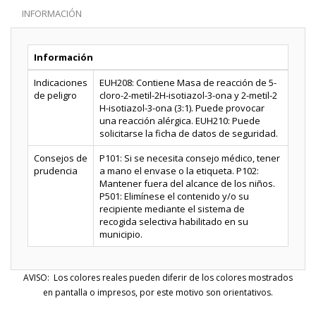
INFORMACIÓN
Información
Indicaciones
EUH208: Contiene Masa de reacción de 5-
de peligro
cloro-2-metil-2H-isotiazol-3-ona y 2-metil-2
H-isotiazol-3-ona (3:1). Puede provocar
una reacción alérgica. EUH210: Puede
solicitarse la ficha de datos de seguridad.
Consejos de
P101: Si se necesita consejo médico, tener
prudencia
a mano el envase o la etiqueta. P102:
Mantener fuera del alcance de los niños.
P501: Elimínese el contenido y/o su
recipiente mediante el sistema de
recogida selectiva habilitado en su
municipio.
AVISO: Los colores reales pueden diferir de los colores mostrados
en pantalla o impresos, por este motivo son orientativos.