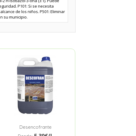
-2 H-isotiazol-3-ona (3:1). Puede
eguridad. P101: Si se necesita
alcance de los niños. P501: Eliminar
en su municipio.
Desencofrante
5.30€/L