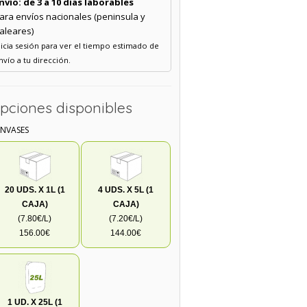
nvío: de 3 a 10 días laborables
ara envíos nacionales (peninsula y
aleares)
nicia sesión para ver el tiempo estimado de
nvío a tu dirección.
pciones disponibles
ENVASES
20 UDS. X 1L (1
4 UDS. X 5L (1
CAJA)
CAJA)
(7.80€/L)
(7.20€/L)
156.00€
144.00€
1 UD. X 25L (1