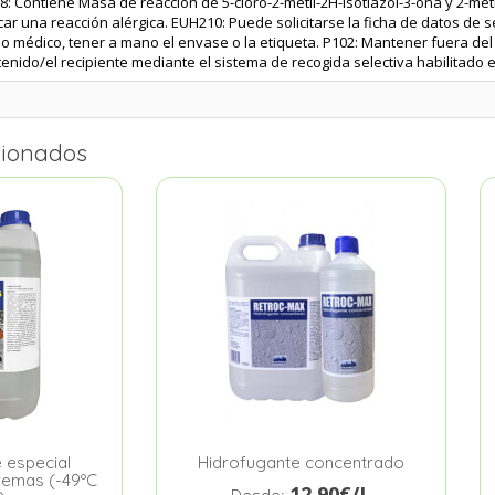
: Contiene Masa de reacción de 5-cloro-2-metil-2H-isotiazol-3-ona y 2-metil
ar una reacción alérgica. EUH210: Puede solicitarse la ficha de datos de s
o médico, tener a mano el envase o la etiqueta. P102: Mantener fuera del 
tenido/el recipiente mediante el sistema de recogida selectiva habilitado 
cionados
 especial
Hidrofugante concentrado
remas (-49ºC
12.90€/L