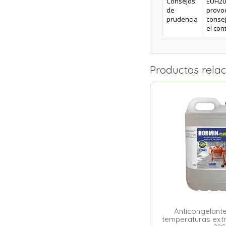
Consejos
EUH208
de
provoc
prudencia
consej
el con
Productos rela
Anticongelante
temperaturas ext