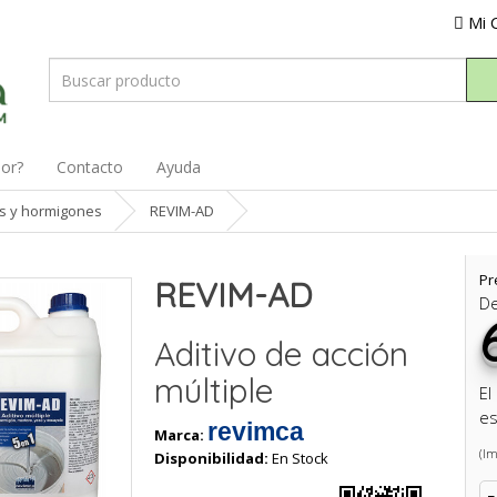
Mi 
dor?
Contacto
Ayuda
os y hormigones
REVIM-AD
Pr
REVIM-AD
D
Aditivo de acción
múltiple
El
es
revimca
Marca:
(Im
Disponibilidad:
En Stock