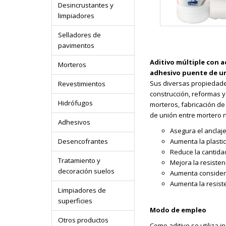
Desincrustantes y
limpiadores
Selladores de
pavimentos
Aditivo múltiple con a
Morteros
adhesivo puente de u
Sus diversas propiedade
Revestimientos
construcción, reformas y 
Hidrófugos
morteros, fabricación d
de unión entre mortero nu
Adhesivos
Asegura el anclaje
Desencofrantes
Aumenta la plastic
Reduce la cantida
Tratamiento y
Mejora la resisten
decoración suelos
Aumenta consider
Aumenta la resist
Limpiadores de
superficies
Modo de empleo
Otros productos
Como aditivo se utiliza 