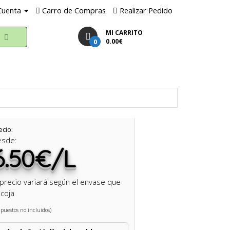
Cuenta
Carro de Compras
Realizar Pedido
MI CARRITO
0
0.00€
ecio:
esde:
6.50€/L
 precio variará según el envase que
coja
puestos no incluidos)