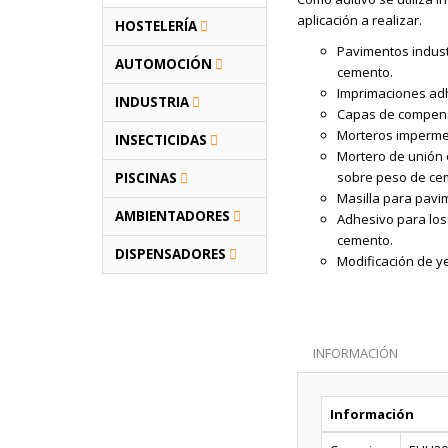
aplicación a realizar.
HOSTELERÍA
Pavimentos indust
AUTOMOCIÓN
cemento.
Imprimaciones adh
INDUSTRIA
Capas de compens
Morteros impermea
INSECTICIDAS
Mortero de unión 
sobre peso de ce
PISCINAS
Masilla para pavi
AMBIENTADORES
Adhesivo para los
cemento.
DISPENSADORES
Modificación de y
INFORMACIÓN
Información