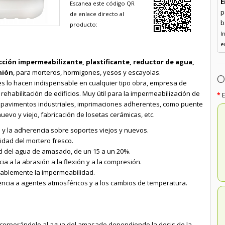
E
Escanea este código QR
p
de enlace directo al
b
producto:
I
e
cción impermeabilizante, plastificante, reductor de agua,
nión
, para morteros, hormigones, yesos y escayolas.
O
s lo hacen indispensable en cualquier tipo obra, empresa de
rehabilitación de edificios. Muy útil para la impermeabilización de
e pavimentos industriales, imprimaciones adherentes, como puente
evo y viejo, fabricación de losetas cerámicas, etc.
 y la adherencia sobre soportes viejos y nuevos.
idad del mortero fresco.
d del agua de amasado, de un 15 a un 20%.
cia a la abrasión a la flexión y a la compresión.
ablemente la impermeabilidad.
encia a agentes atmosféricos y a los cambios de temperatura.
incorporándolo al agua del amasado dependiendo la dosis de la