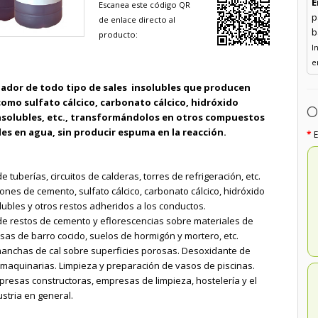
E
Escanea este código QR
p
de enlace directo al
b
producto:
I
e
iador de todo tipo de sales insolubles que producen
como sulfato cálcico, carbonato cálcico, hidróxido
O
insolubles, etc., transformándolos en otros compuestos
s en agua, sin producir espuma en la reacción.
e tuberías, circuitos de calderas, torres de refrigeración, etc.
ones de cemento, sulfato cálcico, carbonato cálcico, hidróxido
olubles y otros restos adheridos a los conductos.
de restos de cemento y eflorescencias sobre materiales de
as de barro cocido, suelos de hormigón y mortero, etc.
 manchas de cal sobre superficies porosas. Desoxidante de
 maquinarias. Limpieza y preparación de vasos de piscinas.
presas constructoras, empresas de limpieza, hostelería y el
stria en general.