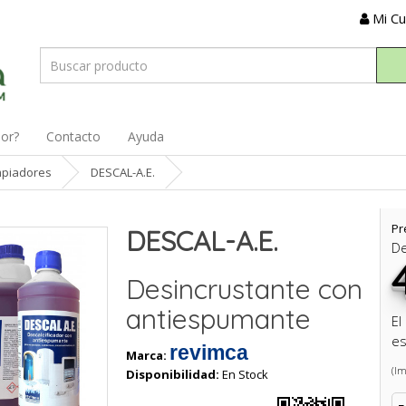
Mi C
dor?
Contacto
Ayuda
mpiadores
DESCAL-A.E.
Pr
DESCAL-A.E.
D
Desincrustante con
antiespumante
El
es
revimca
Marca:
(Im
Disponibilidad:
En Stock