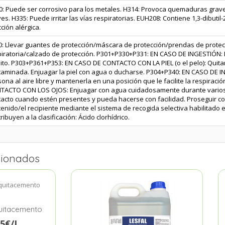
: Puede ser corrosivo para los metales. H314: Provoca quemaduras graves
es. H335: Puede irritar las vías respiratorias. EUH208: Contiene 1,3-dibuti
ción alérgica.
0: Llevar guantes de protección/máscara de protección/prendas de protec
piratoria/calzado de protección. P301+P330+P331: EN CASO DE INGESTIÓN: 
ito. P303+P361+P353: EN CASO DE CONTACTO CON LA PIEL (o el pelo): Quita
taminada. Enjuagar la piel con agua o ducharse. P304+P340: EN CASO DE I
ona al aire libre y mantenerla en una posición que le facilite la respira
TACTO CON LOS OJOS: Enjuagar con agua cuidadosamente durante varios m
acto cuando estén presentes y pueda hacerse con facilidad. Proseguir con 
enido/el recipiente mediante el sistema de recogida selectiva habilitado 
ribuyen a la clasificación: Ácido clorhídrico.
cionados
quitacemento
85€/L