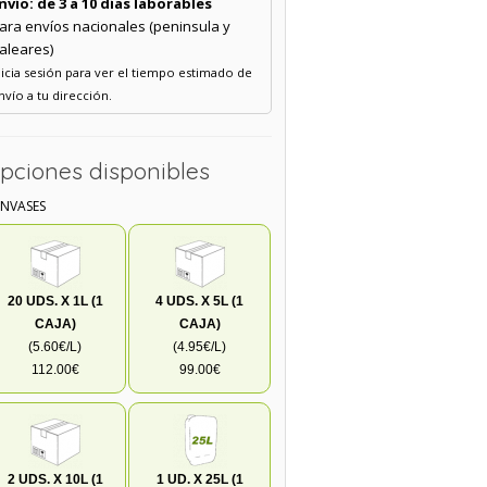
nvío: de 3 a 10 días laborables
ara envíos nacionales (peninsula y
aleares)
nicia sesión para ver el tiempo estimado de
nvío a tu dirección.
pciones disponibles
ENVASES
20 UDS. X 1L (1
4 UDS. X 5L (1
CAJA)
CAJA)
(5.60€/L)
(4.95€/L)
112.00€
99.00€
2 UDS. X 10L (1
1 UD. X 25L (1