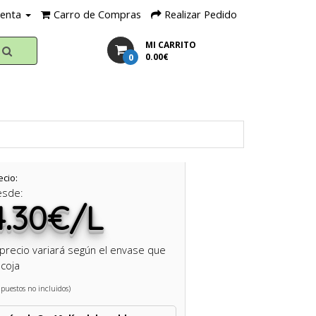
uenta
Carro de Compras
Realizar Pedido
MI CARRITO
0
0.00€
ecio:
esde:
4.30€/L
 precio variará según el envase que
coja
puestos no incluidos)