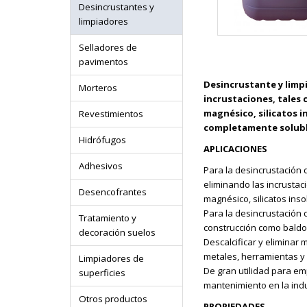
Desincrustantes y
limpiadores
Selladores de
pavimentos
Desincrustante y limp
Morteros
incrustaciones, tales 
magnésico, silicatos 
Revestimientos
completamente soluble
Hidrófugos
APLICACIONES
Adhesivos
Para la desincrustación d
eliminando las incrustaci
Desencofrantes
magnésico, silicatos ins
Para la desincrustación 
Tratamiento y
construcción como baldos
decoración suelos
Descalcificar y eliminar
metales, herramientas y
Limpiadores de
De gran utilidad para em
superficies
mantenimiento en la indu
Otros productos
PROPIEDADES