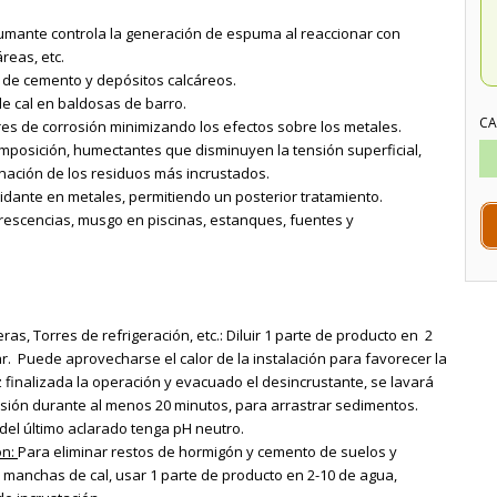
umante controla la generación de espuma al reaccionar con
reas, etc.
 de cemento y depósitos calcáreos.
e cal en baldosas de barro.
CA
res de corrosión minimizando los efectos sobre los metales.
mposición, humectantes que disminuyen la tensión superficial,
minación de los residuos más incrustados.
dante en metales, permitiendo un posterior tratamiento.
orescencias, musgo en piscinas, estanques, fuentes y
as, Torres de refrigeración, etc.: Diluir 1 parte de producto en 2
ar. Puede aprovecharse el calor de la instalación para favorecer la
 finalizada la operación y evacuado el desincrustante, se lavará
resión durante al menos 20 minutos, para arrastrar sedimentos.
el último aclarado tenga pH neutro.
ón:
Para eliminar restos de hormigón y cemento de suelos y
 manchas de cal, usar 1 parte de producto en 2-10 de agua,