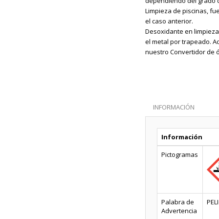
dependiendo del grado d
Limpieza de piscinas, f
el caso anterior.
Desoxidante en limpieza 
el metal por trapeado. A
nuestro Convertidor de ó
INFORMACIÓN
Información
Pictogramas
Palabra de
PEL
Advertencia