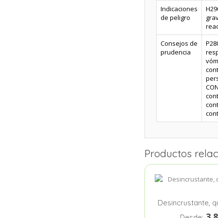
Indicaciones
H290
de peligro
grav
reac
Consejos de
P28
prudencia
res
vóm
con
pers
CON
cont
cont
cont
Productos rela
Desincrustante, 
3.
Desde: