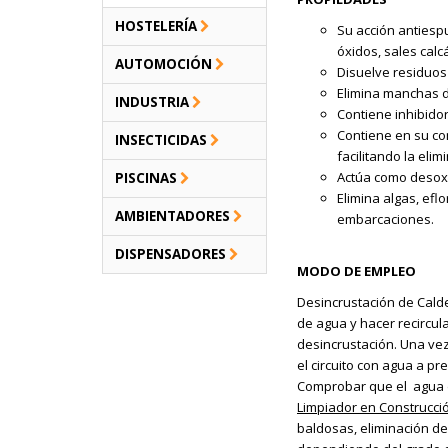
HOSTELERÍA
Su acción antiesp
óxidos, sales calcá
AUTOMOCIÓN
Disuelve residuos
Elimina manchas d
INDUSTRIA
Contiene inhibido
Contiene en su co
INSECTICIDAS
facilitando la eli
Actúa como desoxi
PISCINAS
Elimina algas, efl
AMBIENTADORES
embarcaciones.
DISPENSADORES
MODO DE EMPLEO
Desincrustación de Calder
de agua y hacer recircul
desincrustación. Una vez
el circuito con agua a p
Comprobar que el agua d
Limpiador en Construcci
baldosas, eliminación de