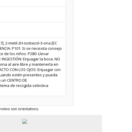
], 2-metil-2H-isotiazol-3-ona [EC
ENCIA: P101: Si se necesita consejo
e de los niños. P280: Llevar
 INGESTIÓN: Enjuagar la boca. NO
na al aire libre y mantenerla en
NTACTO CON LOS OJOS: Enjuagar con
 cuando estén presentes y pueda
 a un CENTRO DE
stema de recogida selectiva
otivo son orientativos.