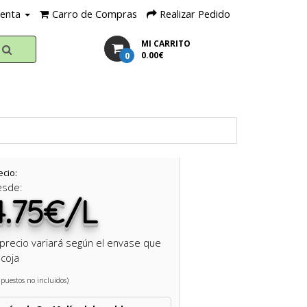
uenta
Carro de Compras
Realizar Pedido
MI CARRITO
0
0.00€
ecio:
esde:
4.75€/L
 precio variará según el envase que
coja
puestos no incluidos)