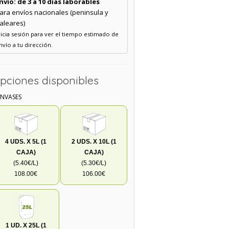
nvío: de 3 a 10 días laborables
ara envíos nacionales (peninsula y
aleares)
nicia sesión para ver el tiempo estimado de
nvío a tu dirección.
pciones disponibles
ENVASES
4 UDS. X 5L (1
2 UDS. X 10L (1
CAJA)
CAJA)
(5.40€/L)
(5.30€/L)
108.00€
106.00€
1 UD. X 25L (1