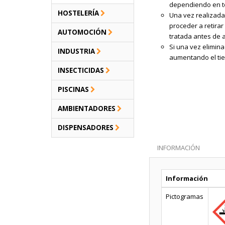
dependiendo en t
HOSTELERÍA
Una vez realizada 
proceder a retirar
AUTOMOCIÓN
tratada antes de a
Si una vez elimin
INDUSTRIA
aumentando el tie
INSECTICIDAS
PISCINAS
AMBIENTADORES
DISPENSADORES
INFORMACIÓN
Información
Pictogramas