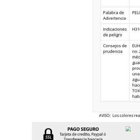
Palabra de
PEL
Advertencia
Indicaciones
H31
de peligro
Consejos de
EUH2
prudencia
no. 
médi
gua
prov
una
agu
hac
TOXI
habi
AVISO: Los colores rea