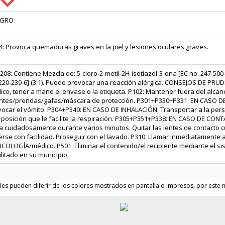
IGRO
4: Provoca quemaduras graves en la piel y lesiones oculares graves.
08: Contiene Mezcla de: 5-cloro-2-metil-2H-isotiazol-3-ona [EC no. 247-500-7
220-239-6] (3:1). Puede provocar una reacción alérgica. CONSEJOS DE PRUD
co, tener a mano el envase o la etiqueta. P102: Mantener fuera del alcanc
ntes/prendas/gafas/máscara de protección. P301+P330+P331: EN CASO DE
ocar el vómito. P304+P340: EN CASO DE INHALACIÓN: Transportar a la perso
 posición que le facilite la respiración. P305+P351+P338: EN CASO DE CO
a cuidadosamente durante varios minutos. Quitar las lentes de contacto
erse con facilidad. Proseguir con el lavado. P310: Llamar inmediatamente
COLOGĺA/médico. P501: Eliminar el contenido/el recipiente mediante el si
litado en su municipio.
les pueden diferir de los colores mostrados en pantalla o impresos, por este m