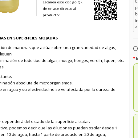
E
Escanea este código QR
p
de enlace directo al
b
producto:
I
e
AS EN SUPERFICIES MOJADAS
O
ación de manchas que actúa sobre una gran variedad de algas,
liquen.
inación de todo tipo de algas, musgo, hongos, verdín, liquen, etc.
es.
tante.
minación absoluta de microorganismos.
e en agua y su efectividad no se ve afectada por la dureza de
 dependerá del estado de la superficie a tratar.
tivo, podemos decir que las diluciones pueden oscilar desde 1
 en 10 de agua, hasta 1 parte de producto en 20 de agua,