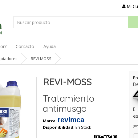
Mi C
dor?
Contacto
Ayuda
mpiadores
REVI-MOSS
Pr
REVI-MOSS
D
Tratamiento
antimusgo
El
es
revimca
Marca:
(Im
Disponibilidad:
En Stock