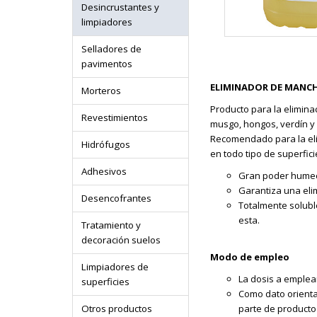
Desincrustantes y
limpiadores
Selladores de
pavimentos
ELIMINADOR DE MANCH
Morteros
Producto para la elimin
Revestimientos
musgo, hongos, verdín y 
Recomendado para la elim
Hidrófugos
en todo tipo de superfici
Adhesivos
Gran poder humec
Garantiza una eli
Desencofrantes
Totalmente solubl
esta.
Tratamiento y
decoración suelos
Modo de empleo
Limpiadores de
La dosis a emplear
superficies
Como dato orienta
Otros productos
parte de producto