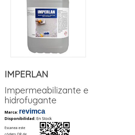
IMPERLAN
Impermeabilizante e
hidrofugante
revimca
Marca:
Disponibilidad:
En Stock
Escanea este
código QR de