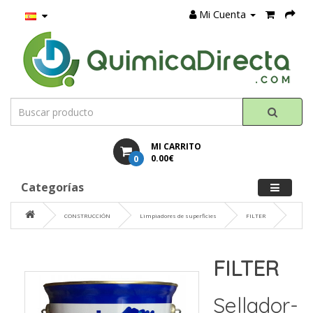
Mi Cuenta
MI CARRITO
0
0.00€
Categorías
CONSTRUCCIÓN
Limpiadores de superficies
FILTER
FILTER
Sellador-