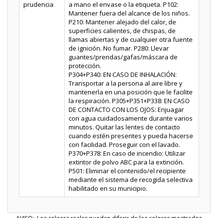
prudencia
a mano el envase o la etiqueta. P102:
Mantener fuera del alcance de los niños.
P210: Mantener alejado del calor, de
superficies calientes, de chispas, de
llamas abiertas y de cualquier otra fuente
de ignición. No fumar. P280: Llevar
guantes/prendas/gafas/máscara de
protección.
P304+P340: EN CASO DE INHALACIÓN:
Transportar a la persona al aire libre y
mantenerla en una posición que le facilite
la respiración. P305+P351+P338: EN CASO
DE CONTACTO CON LOS OJOS: Enjuagar
con agua cuidadosamente durante varios
minutos. Quitar las lentes de contacto
cuando estén presentes y pueda hacerse
con facilidad. Proseguir con el lavado.
P370+P378: En caso de incendio: Utilizar
extintor de polvo ABC para la extinción.
P501: Eliminar el contenido/el recipiente
mediante el sistema de recogida selectiva
habilitado en su municipio.