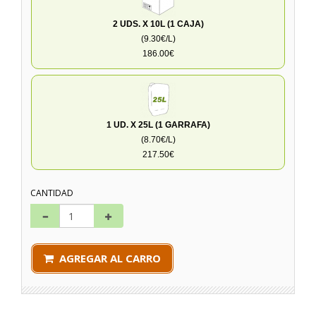
2 UDS. X 10L (1 CAJA)
(9.30€/L)
186.00€
1 UD. X 25L (1 GARRAFA)
(8.70€/L)
217.50€
CANTIDAD
AGREGAR AL CARRO