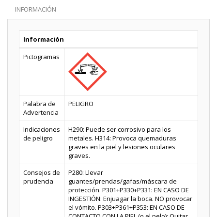
INFORMACIÓN
Información
Pictogramas
Palabra de
PELIGRO
Advertencia
Indicaciones
H290: Puede ser corrosivo para los
de peligro
metales. H314: Provoca quemaduras
graves en la piel y lesiones oculares
graves.
Consejos de
P280: Llevar
prudencia
guantes/prendas/gafas/máscara de
protección. P301+P330+P331: EN CASO DE
INGESTIÓN: Enjuagar la boca. NO provocar
el vómito. P303+P361+P353: EN CASO DE
CONTACTO CON LA PIEL (o el pelo): Quitar