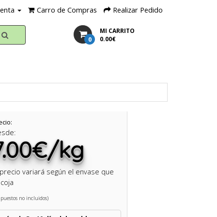
uenta
Carro de Compras
Realizar Pedido
MI CARRITO
0
0.00€
ecio:
esde:
7.00€/kg
 precio variará según el envase que
coja
puestos no incluidos)