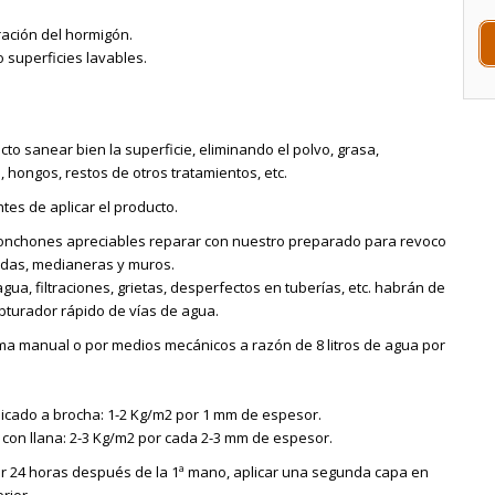
ración del hormigón.
 superficies lavables.
cto sanear bien la superficie, eliminando el polvo, grasa,
, hongos, restos de otros tratamientos, etc.
es de aplicar el producto.
sconchones apreciables reparar con nuestro preparado para revoco
das, medianeras y muros.
ua, filtraciones, grietas, desperfectos en tuberías, etc. habrán de
bturador rápido de vías de agua.
a manual o por medios mecánicos a razón de 8 litros de agua por
licado a brocha: 1-2 Kg/m2 por 1 mm de espesor.
con llana: 2-3 Kg/m2 por cada 2-3 mm de espesor.
ar 24 horas después de la 1ª mano, aplicar una segunda capa en