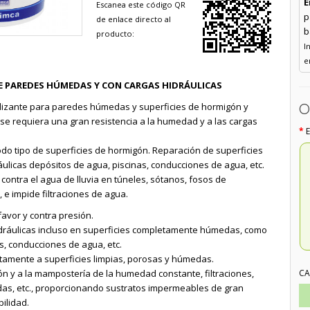
E
Escanea este código QR
p
de enlace directo al
b
producto:
I
e
E PAREDES HÚMEDAS Y CON CARGAS HIDRÁULICAS
O
izante para paredes húmedas y superficies de hormigón y
se requiera una gran resistencia a la humedad y a las cargas
do tipo de superficies de hormigón. Reparación de superficies
ulicas depósitos de agua, piscinas, conducciones de agua, etc.
contra el agua de lluvia en túneles, sótanos, fosos de
, e impide filtraciones de agua.
avor y contra presión.
dráulicas incluso en superficies completamente húmedas, como
s, conducciones de agua, etc.
tamente a superficies limpias, porosas y húmedas.
ón y a la mampostería de la humedad constante, filtraciones,
CA
as, etc., proporcionando sustratos impermeables de gran
bilidad.