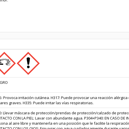
rior.
IGRO
: Provoca irritación cutánea. H317: Puede provocar una reacción alérgica e
ares graves. H335: Puede irritar las vías respiratorias.
0: Llevar máscara de protección/prendas de protección/calzado de protec
TACTO CON LA PIEL: Lavar con abundante agua. P304+P340: EN CASO DE IN
ona al aire libre y mantenerla en una posición que le facilite la respira
TACTO CON LOS OJOS: Enjuagar con agua cuidadosamente durante varios m