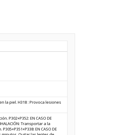
n la piel. H318 : Provoca lesiones
ción. P302+P352: EN CASO DE
HALACIÓN: Transportar a la
ción. P305+P351+P338: EN CASO DE
inutos. Quitar las lentes de