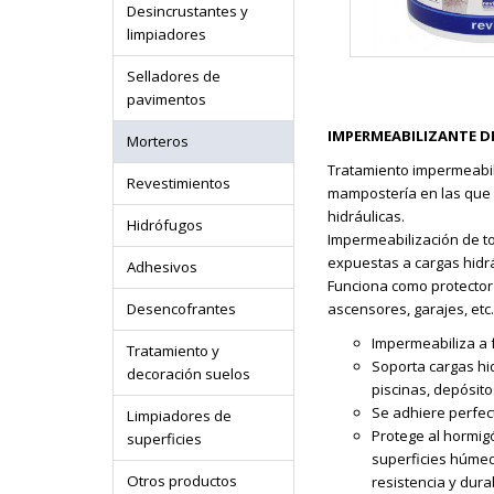
Desincrustantes y
limpiadores
Selladores de
pavimentos
IMPERMEABILIZANTE D
Morteros
Tratamiento impermeabil
Revestimientos
mampostería en las que 
hidráulicas.
Hidrófugos
Impermeabilización de to
expuestas a cargas hidrá
Adhesivos
Funciona como protector 
Desencofrantes
ascensores, garajes, etc.
Impermeabiliza a f
Tratamiento y
Soporta cargas hi
decoración suelos
piscinas, depósito
Se adhiere perfec
Limpiadores de
Protege al hormig
superficies
superficies húmed
Otros productos
resistencia y dura