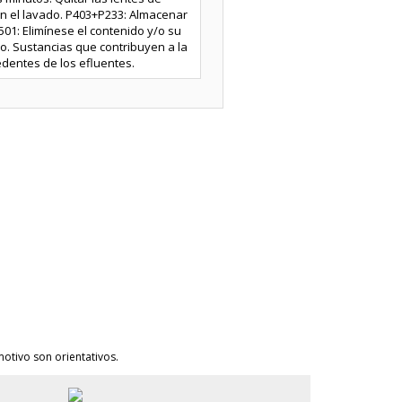
on el lavado. P403+P233: Almacenar
01: Elimínese el contenido y/o su
io. Sustancias que contribuyen a la
edentes de los efluentes.
otivo son orientativos.