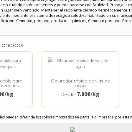
tacto cuando estén presentes y pueda hacerse con facilidad. Proseguir c
n lugar bien ventilado. Mantener el recipiente cerrado herméticamente. P5
piente mediante el sistema de recogida selectiva habilitado en su municip
ificación: Cemento, portland, productos químicos; Cemento portland, Proc
cionados
eable para
Obturador rápido de vías de
 revoques
agua
0€/kg
7.80€/kg
Desde:
les pueden diferir de los colores mostrados en pantalla o impresos, por este m