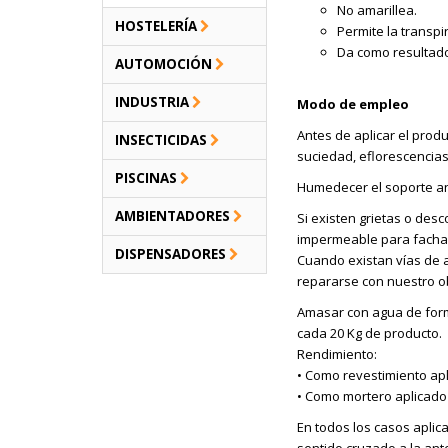
No amarillea.
HOSTELERÍA
Permite la transpi
Da como resultado
AUTOMOCIÓN
INDUSTRIA
Modo de empleo
Antes de aplicar el produ
INSECTICIDAS
suciedad, eflorescencias
PISCINAS
Humedecer el soporte ant
AMBIENTADORES
Si existen grietas o de
impermeable para facha
DISPENSADORES
Cuando existan vías de ag
repararse con nuestro o
Amasar con agua de form
cada 20 Kg de producto.
Rendimiento:
• Como revestimiento ap
• Como mortero aplicado 
En todos los casos aplic