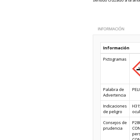
sentido cruzado a la ante
INFORMACIÓN
Información
Pictogramas
Palabra de
PEL
Advertencia
Indicaciones
H315
de peligro
ocul
Consejos de
P28
prudencia
CON
pers
CON