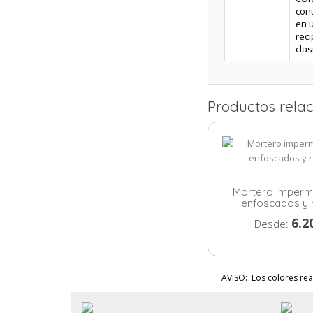
con
en u
reci
clas
Productos rela
Mortero imperm
enfoscados y
6.2
Desde:
AVISO: Los colores rea