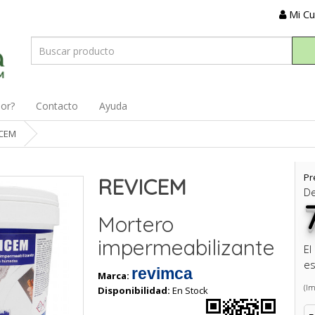
Mi C
dor?
Contacto
Ayuda
ICEM
Pr
REVICEM
D
Mortero
impermeabilizante
El
es
revimca
Marca:
(Im
Disponibilidad:
En Stock