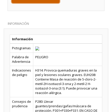
INFORMACIÓN
Información
Pictogramas
Palabra de
PELIGRO
Advertencia
Indicaciones
H314: Provoca quemaduras graves en la
de peligro
piel y lesiones oculares graves. EUH208:
Contiene Masa de reacción de 5-cloro-2-
metil-2H-isotiazol-3-ona y 2-metil-2 H-
isotiazol-3-ona (3:1). Puede provocar una
reacción alérgica.
Consejos de
P280: Llevar
prudencia
guantes/prendas/gafas/máscara de
protección. P301+P330+P331: EN CASO DE