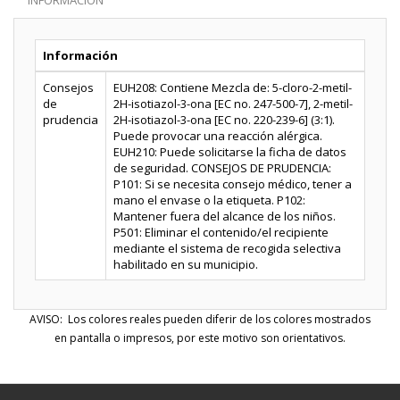
INFORMACIÓN
Información
Consejos
EUH208: Contiene Mezcla de: 5-cloro-2-metil-
de
2H-isotiazol-3-ona [EC no. 247-500-7], 2-metil-
prudencia
2H-isotiazol-3-ona [EC no. 220-239-6] (3:1).
Puede provocar una reacción alérgica.
EUH210: Puede solicitarse la ficha de datos
de seguridad. CONSEJOS DE PRUDENCIA:
P101: Si se necesita consejo médico, tener a
mano el envase o la etiqueta. P102:
Mantener fuera del alcance de los niños.
P501: Eliminar el contenido/el recipiente
mediante el sistema de recogida selectiva
habilitado en su municipio.
AVISO: Los colores reales pueden diferir de los colores mostrados
en pantalla o impresos, por este motivo son orientativos.