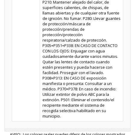
P210: Mantener alejado del calor, de
superficies calientes, de chispas, de
llamas abiertas y de cualquier otra fuente
de ignición. No fumar. P280: Llevar guantes
de protección/máscara de
protección/prendas de
protección/protección
respiratoria/calzado de protección.
P305+P351+P338: EN CASO DE CONTACTO
CON LOS OJOS: Enjuagar con agua
cuidadosamente durante varios minutos.
Quitar las lentes de contacto cuando
estén presentes y pueda hacerse con
facilidad. Proseguir con el lavado.
P308+P313: EN CASO DE exposición
manifiesta o presunta: Consultar a un
médico. P370+P378: En caso de incendio:
Utilizar extintor de polvo ABC para la
extinción. P501: Eliminar el contenido/el
recipiente mediante el sistema de
recogida selectiva habilitado en su
municipio.
AVISO: Los colores reales pueden diferir de los colores mostrados