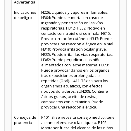
Advertencia
Indicaciones
H226: Líquidos y vapores inflamables.
de peligro
H304: Puede ser mortal en caso de
ingestión y penetración en las vías
respiratorias. H312+H332: Nocivo en
contacto con la piel o si se inhala. H315:
Provoca irritación cutánea. H317: Puede
provocar una reacción alérgica en la piel.
H319: Provoca irritación ocular grave.
H335: Puede irritar las vías respiratorias.
H362: Puede perjudicar a los niños
alimentados con leche materna. H373:
Puede provocar daños en los órganos
tras exposiciones prolongadas o
repetidas (Oral). H411: Tóxico para los
organismos acuáticos, con efectos
nocivos duraderos. EUH208: Contiene
ácidos grasos, aceite de resina,
compuestos con oleilamina. Puede
provocar una reacción alérgica.
Consejos de
P101: Si se necesita consejo médico, tener
prudencia
a mano el envase o la etiqueta. P102:
Mantener fuera del alcance de los niños.