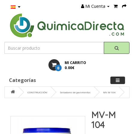
Mi Cuenta
MI CARRITO
0
0.00€
Categorías
CONSTRUCCIÓN
Selladores de pavimentos
MV-M 104
MV-M
104