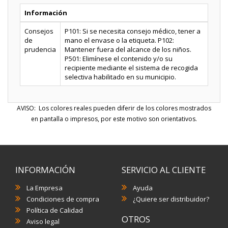
Información
Consejos
P101: Si se necesita consejo médico, tener a
de
mano el envase o la etiqueta. P102:
prudencia
Mantener fuera del alcance de los niños.
P501: Elimínese el contenido y/o su
recipiente mediante el sistema de recogida
selectiva habilitado en su municipio.
AVISO: Los colores reales pueden diferir de los colores mostrados
en pantalla o impresos, por este motivo son orientativos.
INFORMACIÓN
SERVICIO AL CLIENTE
La Empresa
Ayuda
Condiciones de compra
¿Quiere ser distribuidor?
Política de Calidad
OTROS
Aviso legal