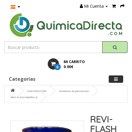
Mi Cuenta
MI CARRITO
0
0.00€
Categorías
CONSTRUCCIÓN
Selladores de pavimentos
REVI-FLASH AMARILLA
REVI-
FLASH