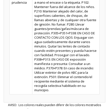
prudencia
a mano el envase o la etiqueta. P102:
Mantener fuera del alcance de los niños.
P210: Mantener alejado del calor, de
superficies calientes, de chispas, de
llamas abiertas y de cualquier otra fuente
de ignición. No fumar. P280: Llevar
guantes/prendas/gafas/máscara de
protección. P305+P351+P338: EN CASO DE
CONTACTO CON LOS OJOS: Enjuagar con
agua cuidadosamente durante varios
minutos. Quitar las lentes de contacto
cuando estén presentes y pueda hacerse
con facilidad. Proseguir con el lavado.
P308+P313: EN CASO DE exposición
manifiesta o presunta: Consultar a un
médico. P370+P378: En caso de incendio:
Utilizar extintor de polvo ABC para la
extinción. P501: Eliminar el contenido/el
recipiente mediante el sistema de
recogida selectiva habilitado en su
municipio.
AVISO: Los colores reales pueden diferir de los colores mostrados