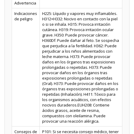
Advertencia
Indicaciones
H225: Líquido y vapores muy inflamables.
de peligro
H312+H332: Nocivo en contacto con la piel
o si se inhala. H315: Provoca irritación
cutánea. H319: Provoca irritación ocular
grave. H350: Puede provocar cáncer.
H360Df: Puede dañar al feto. Se sospecha
que perjudica a la fertilidad. H362: Puede
perjudicar a los niños alimentados con
leche materna. H373: Puede provocar
daños en los órganos tras exposiciones
prolongadas o repetidas. H373: Puede
provocar daños en los órganos tras
exposiciones prolongadas o repetidas
(Oral). H373: Puede provocar daños en los
órganos tras exposiciones prolongadas o
repetidas (Inhalación). H411: Tóxico para
los organismos acuáticos, con efectos
nocivos duraderos.EUH208: Contiene
ácidos grasos, aceite de resina,
compuestos con oleilamina. Puede
provocar una reacción alérgica.
Consejos de
P101: Si se necesita consejo médico, tener