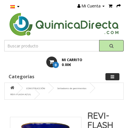
Mi Cuenta
MI CARRITO
0
0.00€
Categorías
CONSTRUCCIÓN
Selladores de pavimentos
REVI-FLASH AZUL
REVI-
FLASH