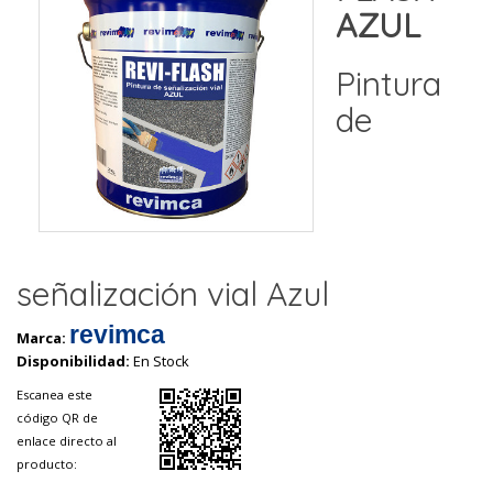
AZUL
Pintura
de
señalización vial Azul
revimca
Marca:
Disponibilidad:
En Stock
Escanea este
código QR de
enlace directo al
producto: