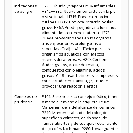
Indicaciones
H225: Líquido y vapores muy inflamables.
de peligro
H312+H332: Nocivo en contacto con la piel
o si se inhala. H315: Provoca irritación
cutánea. H319: Provoca irritación ocular
grave. H362: Puede perjudicar a los niños
alimentados con leche materna. H373:
Puede provocar daños en los órganos
tras exposiciones prolongadas o
repetidas (Oral). H411: Tóxico para los
organismos acuáticos, con efectos
nocivos duraderos. EUH208:Contiene
ácidos grasos, aceite de resina,
compuestos con oleilamina, ácidos
grasos, C-18, insatd. trimeros, compuestos.
con 9 octadecen-1-amina, (Z)-. Puede
provocar una reacción alérgica.
Consejos de
P101: Si se necesita consejo médico, tener
prudencia
a mano el envase o la etiqueta. P102:
Mantener fuera del alcance de los niños.
P210: Mantener alejado del calor, de
superficies calientes, de chispas, de
llamas abiertas y de cualquier otra fuente
de ignición. No fumar. P280: Llevar guantes