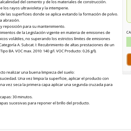
alcalinidad del cemento y de los materiales de construcción.
e los rayos ultravioleta y la intemperie.
za de las superficies donde se aplica evitando la formación de polvo.
la abrasión.
n y reposición para su mantenimiento.
imientos de la Legislación vigente en materia de emisiones de
CA
cos volátiles, no superando los estrictos límites de emisiones
Categoría A. Subcat. I: Recubrimiento de altas prestaciones de un
ipo BA. VOC max. 2010: 140 g/l. VOC Producto: 0.26 g/l).
ucto realizar una buena limpieza del suelo:
 suciedad. Una vez limpia la superficie, aplicar el producto con
s. Una vez seca la primera capa aplicar una segunda cruzada para
capas: 30 minutos.
apas sucesivas para reponer el brillo del producto.