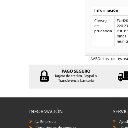
Información
Consejos
EUH208
de
220-23
prudencia
P101: 
niños.
munici
AVISO: Los colores rea
INFORMACIÓN
SERVIC
La Empresa
Ayud
Condiciones de compra
¿Quie