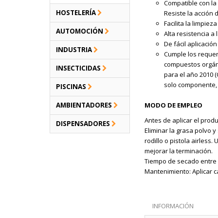
Compatible con la 
HOSTELERÍA
Resiste la acción d
Facilita la limpie
AUTOMOCIÓN
Alta resistencia a 
De fácil aplicació
INDUSTRIA
Cumple los requer
compuestos orgáni
INSECTICIDAS
para el año 2010 (
solo componente, T
PISCINAS
AMBIENTADORES
MODO DE EMPLEO
Antes de aplicar el prod
DISPENSADORES
Eliminar la grasa polvo y
rodillo o pistola airles
mejorar la terminación.
Tiempo de secado entre 
Mantenimiento: Aplicar c
INFORMACIÓN