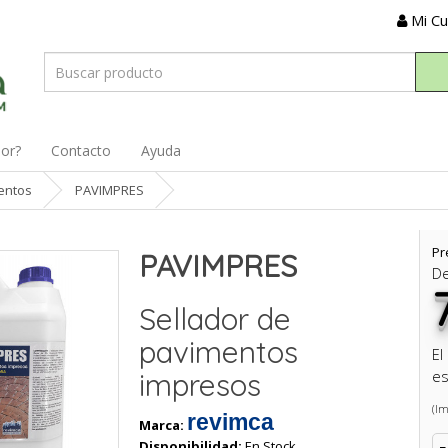
Mi C
dor?
Contacto
Ayuda
entos
PAVIMPRES
Pr
PAVIMPRES
D
Sellador de
pavimentos
El
impresos
es
(Im
revimca
Marca:
Disponibilidad:
En Stock