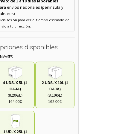
nvío: de 3 a 10 días laborables
ara envíos nacionales (peninsula y
aleares)
nicia sesión para ver el tiempo estimado de
nvío a tu dirección.
pciones disponibles
ENVASES
4 UDS. X 5L (1
2 UDS. X 10L (1
CAJA)
CAJA)
(8.20€/L)
(8.10€/L)
164.00€
162.00€
1 UD. X 25L (1