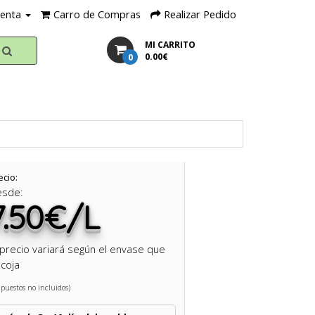
uenta
Carro de Compras
Realizar Pedido
MI CARRITO
0
0.00€
ecio:
esde:
7.50€/L
 precio variará según el envase que
coja
puestos no incluidos)