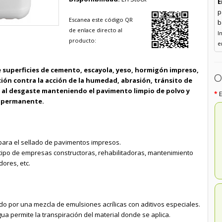
E
p
Escanea este código QR
b
de enlace directo al
I
producto:
e
e superficies de cemento, escayola, yeso, hormigón impreso,
O
ción contra la acción de la humedad, abrasión, tránsito de
a al desgaste manteniendo el pavimento limpio de polvo y
o permanente.
para el sellado de pavimentos impresos.
 tipo de empresas constructoras, rehabilitadoras, mantenimiento
dores, etc.
do por una mezcla de emulsiones acrílicas con aditivos especiales.
a permite la transpiración del material donde se aplica.