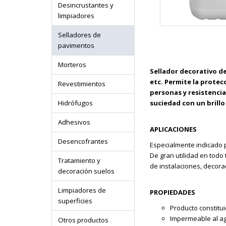
Desincrustantes y
limpiadores
Selladores de
pavimentos
Morteros
Sellador decorativo d
etc. Permite la protec
Revestimientos
personas y resistenci
Hidrófugos
suciedad con un brill
Adhesivos
APLICACIONES
Desencofrantes
Especialmente indicado 
De gran utilidad en todo
Tratamiento y
de instalaciones, decora
decoración suelos
Limpiadores de
PROPIEDADES
superficies
Producto constitui
Impermeable al agu
Otros productos