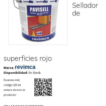
Sellador
de
superficies rojo
revimca
Marca:
Disponibilidad:
En Stock
Escanea este
código QR de
enlace directo al
producto: