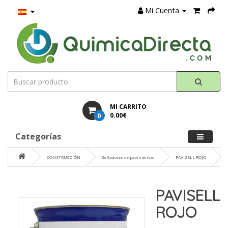
Mi Cuenta
MI CARRITO
0
0.00€
Categorías
CONSTRUCCIÓN
Selladores de pavimentos
PAVISELL ROJO
PAVISELL
ROJO