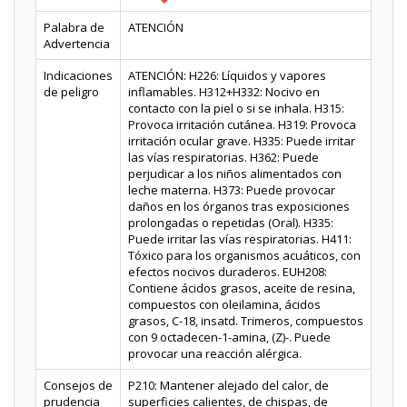
Palabra de
ATENCIÓN
Advertencia
Indicaciones
ATENCIÓN: H226: Líquidos y vapores
de peligro
inflamables. H312+H332: Nocivo en
contacto con la piel o si se inhala. H315:
Provoca irritación cutánea. H319: Provoca
irritación ocular grave. H335: Puede irritar
las vías respiratorias. H362: Puede
perjudicar a los niños alimentados con
leche materna. H373: Puede provocar
daños en los órganos tras exposiciones
prolongadas o repetidas (Oral). H335:
Puede irritar las vías respiratorias. H411:
Tóxico para los organismos acuáticos, con
efectos nocivos duraderos. EUH208:
Contiene ácidos grasos, aceite de resina,
compuestos con oleilamina, ácidos
grasos, C-18, insatd. Trimeros, compuestos
con 9 octadecen-1-amina, (Z)-. Puede
provocar una reacción alérgica.
Consejos de
P210: Mantener alejado del calor, de
prudencia
superficies calientes, de chispas, de