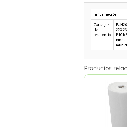
Información
Consejos
EUH208
de
220-23
prudencia
P101: 
niños.
munici
Productos rela