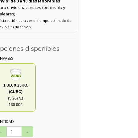
nvío: de 3 a 10 días laborables
ara envíos nacionales (peninsula y
aleares)
nicia sesión para ver el tiempo estimado de
nvío a tu dirección.
pciones disponibles
ENVASES
1 UD. X 25KG.
(CUBO)
(5.20€/L)
130.00€
NTIDAD