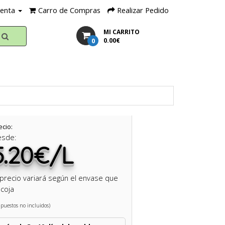
uenta
Carro de Compras
Realizar Pedido
MI CARRITO
0
0.00€
ecio:
esde:
5.20€/L
 precio variará según el envase que
coja
puestos no incluidos)