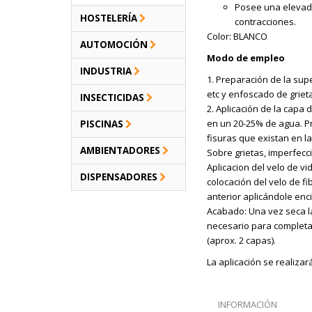
Posee una elevada 
HOSTELERÍA
contracciones.
Color: BLANCO
AUTOMOCIÓN
Modo de empleo
INDUSTRIA
1. Preparación de la supe
etc y enfoscado de griet
INSECTICIDAS
2. Aplicación de la capa
en un 20-25% de agua. P
PISCINAS
fisuras que existan en la
AMBIENTADORES
Sobre grietas, imperfecci
Aplicacion del velo de vi
DISPENSADORES
colocación del velo de fi
anterior aplicándole en
Acabado: Una vez seca l
necesario para completa
(aprox. 2 capas).
La aplicación se realizará
INFORMACIÓN