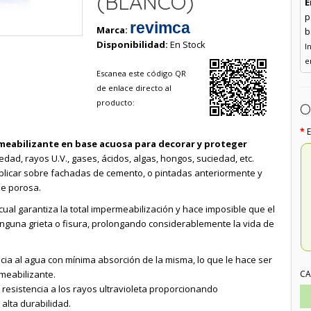
(BLANCO)
E
p
revimca
Marca:
b
Disponibilidad:
En Stock
I
e
Escanea este código QR
de enlace directo al
producto:
O
eabilizante en base acuosa para decorar y proteger
dad, rayos U.V., gases, ácidos, algas, hongos, suciedad, etc.
plicar sobre fachadas de cemento, o pintadas anteriormente y
ie porosa.
cual garantiza la total impermeabilización y hace imposible que el
nguna grieta o fisura, prolongando considerablemente la vida de
cia al agua con mínima absorción de la misma, lo que le hace ser
meabilizante.
CA
esistencia a los rayos ultravioleta proporcionando
alta durabilidad.