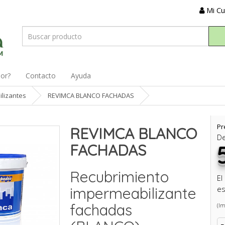
Mi C
dor?
Contacto
Ayuda
lizantes
REVIMCA BLANCO FACHADAS
Pr
REVIMCA BLANCO
D
FACHADAS
Recubrimiento
El
impermeabilizante
es
fachadas
(Im