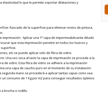
elasticidad lo que le permite soportar dilataciones y
rficie: Rascado de la superficie para eliminar restos de pintura,
as.
 de imprimación: Aplicar una 1ª capa de impermeabilizante diluido
rocurar que esta imprimación penetre en todos los huecos y
 superficie.
ones, etc se puede aplicar velo de fibra de vidrio.
drio: Una vez seca al tacto la capa de imprimación se procede a la
bra de vidrio. Esta fibra de vidrio se adhiere a la imprimación
cima una capa de caucho puro en el momento de su instalación.
a segunda mano se procederá a aplicar tantas capas como sea
r un consumo de 1 Kg por m2 para conseguir resultados óptimos
 a brocha o rodillo.