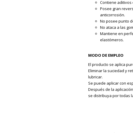
Contiene aditivos
Posee gran reversi
anticorrosión.
No posee punto de
No ataca a las gom
Mantiene en perfe
elastómeros.
MODO DE EMPLEO
El producto se aplica pur
Eliminar la suciedad y re
lubricar.
Se puede aplicar con es
Después de la aplicació
se distribuya por todas l