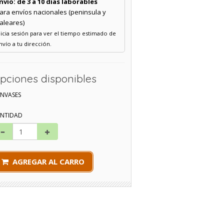
nvío: de 3 a 10 días laborables
ara envíos nacionales (peninsula y
aleares)
nicia sesión para ver el tiempo estimado de
nvío a tu dirección.
pciones disponibles
ENVASES
NTIDAD
AGREGAR AL CARRO