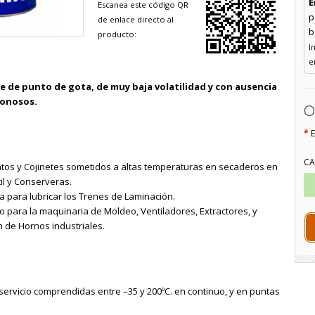
E
Escanea este código QR
p
de enlace directo al
b
producto:
I
e
e de punto de gota, de muy baja volatilidad y con ausencia
bonosos.
O
CA
tos y Cojinetes sometidos a altas temperaturas en secaderos en
il y Conserveras.
ca para lubricar los Trenes de Laminación.
ico para la maquinaria de Moldeo, Ventiladores, Extractores, y
 de Hornos industriales.
ervicio comprendidas entre –35 y 200ºC. en continuo, y en puntas