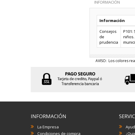
INFORMACIÓN
Información
Consejos
P101: 
de
niños.
prudencia
munici
AVISO: Los colores rea
INFORMACIÓN
SERVIC
La Empresa
Ayud
Condiciones de compra
¿Quie