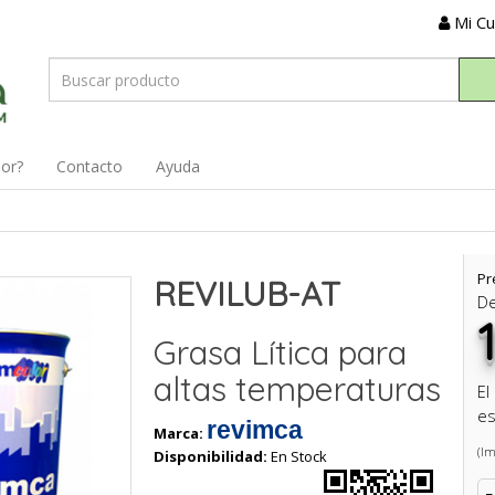
Mi C
dor?
Contacto
Ayuda
Pr
REVILUB-AT
D
Grasa Lítica para
altas temperaturas
El
es
revimca
Marca:
(Im
Disponibilidad:
En Stock