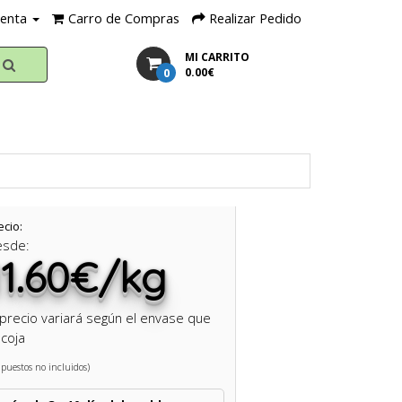
uenta
Carro de Compras
Realizar Pedido
MI CARRITO
0
0.00€
ecio:
esde:
11.60€/kg
 precio variará según el envase que
coja
puestos no incluidos)