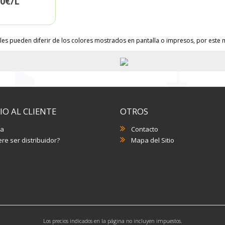
70€/L
les pueden diferir de los colores mostrados en pantalla o impresos, por este m
IO AL CLIENTE
OTROS
a
Contacto
re ser distribuidor?
Mapa del Sitio
Los precios indicados en la página no incluyen impuestos.