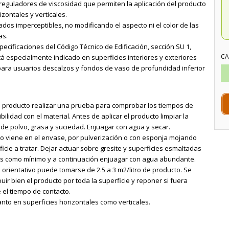
 reguladores de viscosidad que permiten la aplicación del producto
izontales y verticales.
dos imperceptibles, no modificando el aspecto ni el color de las
as.
ecificaciones del Código Técnico de Edificación, sección SU 1,
CA
tá especialmente indicado en superficies interiores y exteriores
ra usuarios descalzos y fondos de vaso de profundidad inferior
el producto realizar una prueba para comprobar los tiempos de
bilidad con el material. Antes de aplicar el producto limpiar la
r de polvo, grasa y suciedad. Enjuagar con agua y secar.
omo viene en el envase, por pulverización o con esponja mojando
ficie a tratar. Dejar actuar sobre gresite y superficies esmaltadas
s como mínimo y a continuación enjuagar con agua abundante.
orientativo puede tomarse de 2.5 a 3 m2/litro de producto. Se
uir bien el producto por toda la superficie y reponer si fuera
 el tiempo de contacto.
nto en superficies horizontales como verticales.