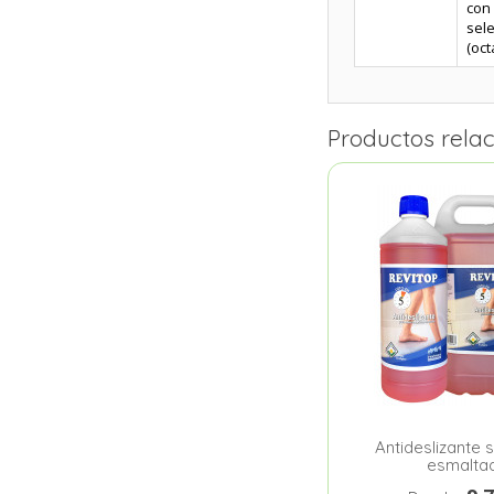
con 
sele
(oct
Productos rela
Antideslizante 
esmalta