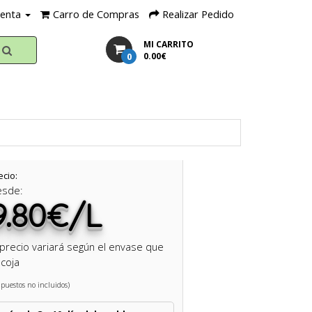
uenta
Carro de Compras
Realizar Pedido
MI CARRITO
0
0.00€
ecio:
esde:
9.80€/L
 precio variará según el envase que
coja
puestos no incluidos)