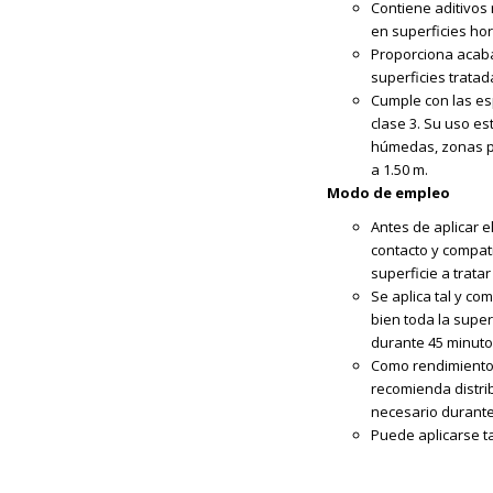
Contiene aditivos
en superficies hor
Proporciona acaba
superficies tratad
Cumple con las esp
clase 3. Su uso es
húmedas, zonas pa
a 1.50 m.
Modo de empleo
Antes de aplicar 
contacto y compati
superficie a trata
Se aplica tal y c
bien toda la super
durante 45 minuto
Como rendimiento 
recomienda distrib
necesario durante
Puede aplicarse ta