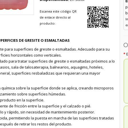
E
p
Escanea este código QR
b
de enlace directo al
I
producto:
e
PERFICIES DE GRESITE O ESMALTADAS
O
nte para superficies de gresite o esmaltadas. Adecuado para su
ficies horizontales como verticales.
do para tratar superficies de gresite o esmaltadas próximos a lo
asios, sala de talosaterapia, balnearios, aquagims, hoteles,
eneral, superficies resbaladizas que requieran una mayor
n química sobre la superficie donde se aplica, creando microporos
lizamiento sobre superficies húmedas.
producto en la superficie.
nte de fricción entre la superficie y el calzado o pié.
lo y rápido, sin necesidad de mantenimiento posterior.
pida, permitiendo la puesta en marcha de las superficies tratadas
spués de retirar los restos del producto.