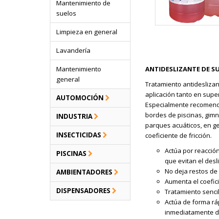
Mantenimiento de
suelos
Limpieza en general
Lavandería
Mantenimiento
ANTIDESLIZANTE DE SU
general
Tratamiento antidesliza
aplicación tanto en super
AUTOMOCIÓN
Especialmente recomenda
bordes de piscinas, gimn
INDUSTRIA
parques acuáticos, en g
INSECTICIDAS
coeficiente de fricción.
Actúa por reacció
PISCINAS
que evitan el des
No deja restos de 
AMBIENTADORES
Aumenta el coeficie
DISPENSADORES
Tratamiento sencil
Actúa de forma rá
inmediatamente de