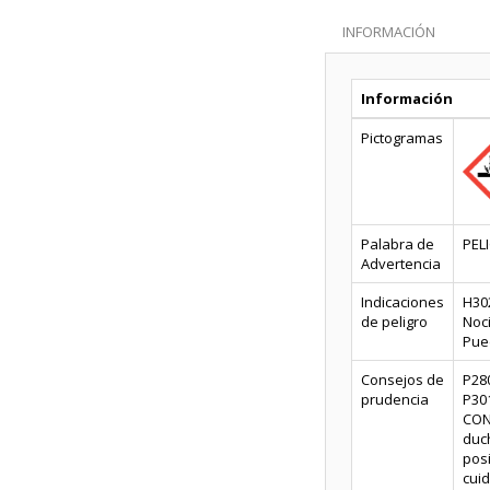
INFORMACIÓN
Información
Pictogramas
Palabra de
PEL
Advertencia
Indicaciones
H302
de peligro
Noci
Pue
Consejos de
P28
prudencia
P30
CONT
duc
pos
cui