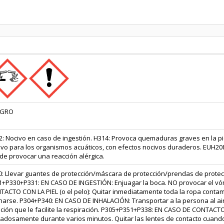
IGRO
: Nocivo en caso de ingestión. H314: Provoca quemaduras graves en la pie
vo para los organismos acuáticos, con efectos nocivos duraderos. EUH208: 
de provocar una reacción alérgica.
0: Llevar guantes de protección/máscara de protección/prendas de protec
1+P330+P331: EN CASO DE INGESTIÓN: Enjuagar la boca. NO provocar el v
ACTO CON LA PIEL (o el pelo): Quitar inmediatamente toda la ropa contam
harse. P304+P340: EN CASO DE INHALACIÓN: Transportar a la persona al air
ición que le facilite la respiración. P305+P351+P338: EN CASO DE CONTAC
dadosamente durante varios minutos. Quitar las lentes de contacto cuan