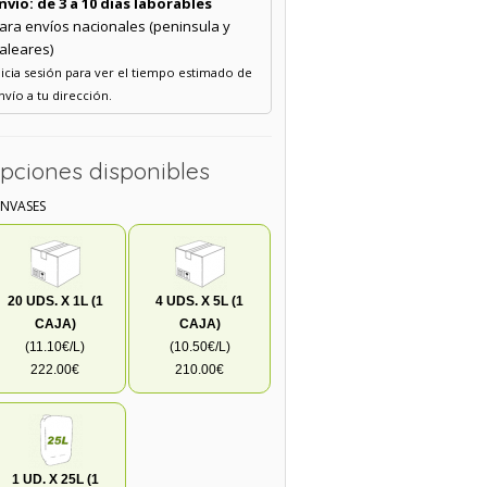
nvío: de 3 a 10 días laborables
ara envíos nacionales (peninsula y
aleares)
nicia sesión para ver el tiempo estimado de
nvío a tu dirección.
pciones disponibles
ENVASES
20 UDS. X 1L (1
4 UDS. X 5L (1
CAJA)
CAJA)
(11.10€/L)
(10.50€/L)
222.00€
210.00€
1 UD. X 25L (1