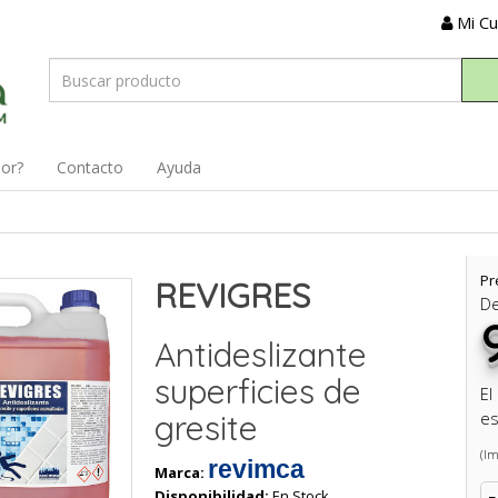
Mi C
dor?
Contacto
Ayuda
Pr
REVIGRES
D
Antideslizante
superficies de
El
gresite
es
(Im
revimca
Marca:
Disponibilidad:
En Stock