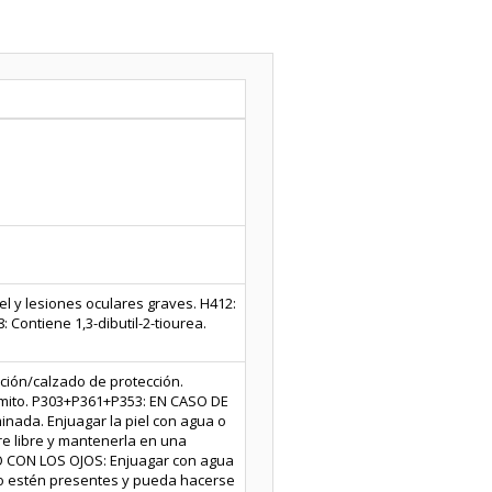
l y lesiones oculares graves. H412:
Contiene 1,3-dibutil-2-tiourea.
ción/calzado de protección.
ómito. P303+P361+P353: EN CASO DE
inada. Enjuagar la piel con agua o
e libre y mantenerla en una
TO CON LOS OJOS: Enjuagar con agua
do estén presentes y pueda hacerse