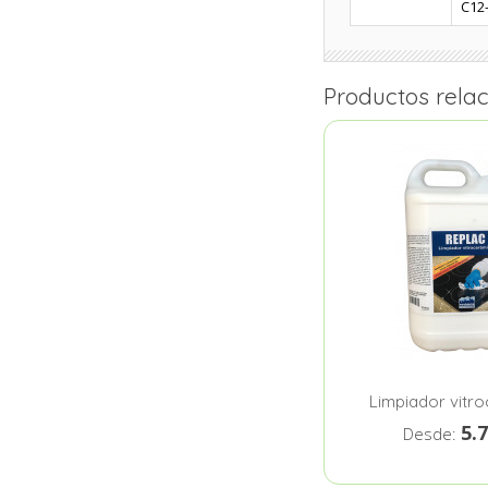
C12-
Productos rela
Limpiador vitr
5.
Desde: