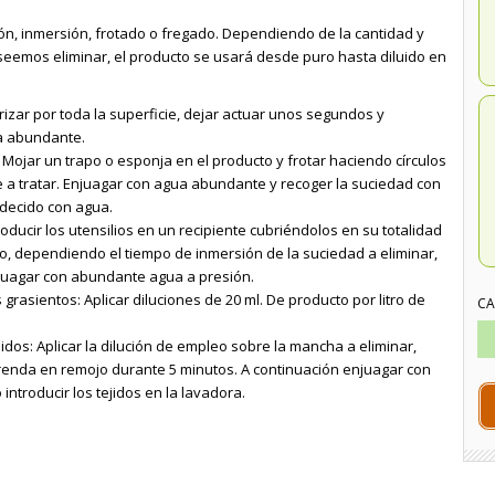
ión, inmersión, frotado o fregado. Dependiendo de la cantidad y
seemos eliminar, el producto se usará desde puro hasta diluido en
rizar por toda la superficie, dejar actuar unos segundos y
a abundante.
Mojar un trapo o esponja en el producto y frotar haciendo círculos
e a tratar. Enjuagar con agua abundante y recoger la suciedad con
decido con agua.
roducir los utensilios en un recipiente cubriéndolos en su totalidad
do, dependiendo el tiempo de inmersión de la suciedad a eliminar,
juagar con abundante agua a presión.
grasientos: Aplicar diluciones de 20 ml. De producto por litro de
CA
dos: Aplicar la dilución de empleo sobre la mancha a eliminar,
enda en remojo durante 5 minutos. A continuación enjuagar con
ntroducir los tejidos en la lavadora.