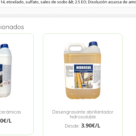
14, etoxilado, sulfato, sales de sodio &lt; 2.5 EO; Disolución acuosa de am
cionados
ocerámicas
Desengrasante abrillantador
hidrosoluble
70€/L
3.90€/L
Desde: