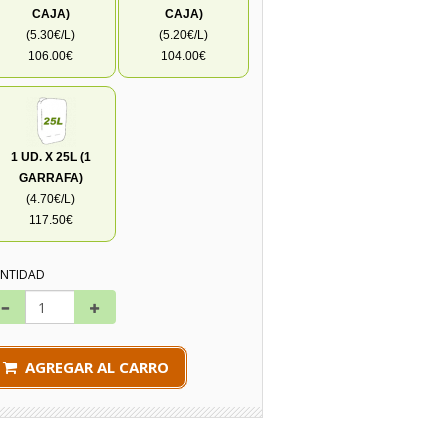
CAJA)
CAJA)
(5.30€/L)
(5.20€/L)
106.00€
104.00€
1 UD. X 25L (1
GARRAFA)
(4.70€/L)
117.50€
NTIDAD
AGREGAR AL CARRO