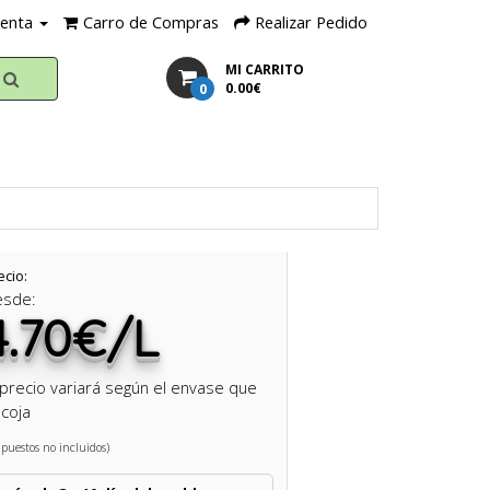
uenta
Carro de Compras
Realizar Pedido
MI CARRITO
0
0.00€
ecio:
esde:
4.70€/L
 precio variará según el envase que
coja
puestos no incluidos)