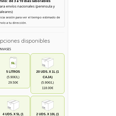
nvío: de 3 a 10 días laborables
ara envíos nacionales (peninsula y
aleares)
nicia sesión para ver el tiempo estimado de
nvío a tu dirección.
pciones disponibles
ENVASES
5 LITROS
20 UDS. X 1L (1
(5.90€/L)
CAJA)
29.50€
(5.90€/L)
118.00€
4 UDS. X 5L (1
2 UDS. X 10L (1