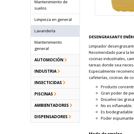
Mantenimiento de
suelos
Limpieza en general
Lavandería
DESENGRASANTE ENÉR
Mantenimiento
Limpiador desengrasante
general
Recomendado para la lim
cocinas industriales, cam
AUTOMOCIÓN
tareas donde sea necesa
INDUSTRIA
Especialmente recomenda
cafeterías, cocinas de col
INSECTICIDAS
Producto concentr
Gran poder de pe
PISCINAS
Disuelve las gras
AMBIENTADORES
No es inflamable.
Es biodegradable 
DISPENSADORES
Poder espumante c
Modo de empleo