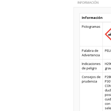
INFORMACIÓN
Información
Pictogramas
Palabra de
PEL
Advertencia
Indicaciones
H290
de peligro
gra
Consejos de
P28
prudencia
P30
CONT
duc
pos
cui
con 
sele