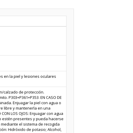
 en la piel y lesiones oculares
n/calzado de protección.
ómito. P303+P361+P353: EN CASO DE
inada. Enjuagar la piel con agua o
e libre y mantenerla en una
TO CON LOS OJOS: Enjuagar con agua
do estén presentes y pueda hacerse
te mediante el sistema de recogida
ción: Hidróxido de potasio; Alcohol,