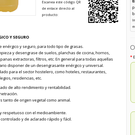
E
Escanea este código QR
p
de enlace directo al
b
producto:
I
e
GICO Y SEGURO
O
 enérgico y seguro, para todo tipo de grasas.
pieza y desengrase de suelos, planchas de cocina, hornos,
panas extractoras, filtros, etc. En general para todas aquellas
rio disponer de un desengrasante enérgico y universal.
do para el sector hostelero, como hoteles, restaurantes,
egios, residencias, etc.
ado de alto rendimiento y rentabilidad.
netración.
as tanto de origen vegetal como animal.
y respetuoso con el medioambiente.
ontrolado y de aclarado rápido y fácil.