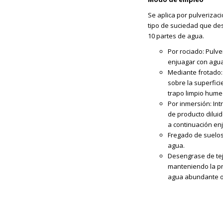
Se aplica por pulverizac
tipo de suciedad que de
10 partes de agua.
Por rociado: Pulve
enjuagar con agu
Mediante frotado: 
sobre la superfici
trapo limpio hume
Por inmersión: Int
de producto dilui
a continuación en
Fregado de suelos 
agua.
Desengrase de teji
manteniendo la pr
agua abundante o i