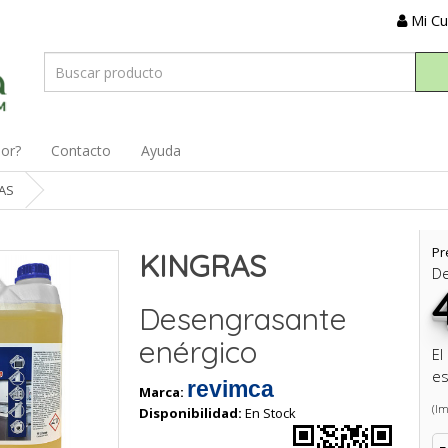
Mi C
dor?
Contacto
Ayuda
AS
Pr
KINGRAS
D
Desengrasante
enérgico
El
es
revimca
Marca:
(Im
Disponibilidad:
En Stock