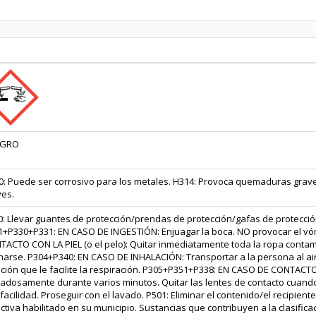
IGRO
: Puede ser corrosivo para los metales. H314: Provoca quemaduras graves
ves.
0: Llevar guantes de protección/prendas de protección/gafas de protecció
1+P330+P331: EN CASO DE INGESTIÓN: Enjuagar la boca. NO provocar el v
ACTO CON LA PIEL (o el pelo): Quitar inmediatamente toda la ropa contam
harse. P304+P340: EN CASO DE INHALACIÓN: Transportar a la persona al air
ición que le facilite la respiración. P305+P351+P338: EN CASO DE CONTAC
dadosamente durante varios minutos. Quitar las lentes de contacto cuan
facilidad. Proseguir con el lavado. P501: Eliminar el contenido/el recipien
ctiva habilitado en su municipio. Sustancias que contribuyen a la clasifica