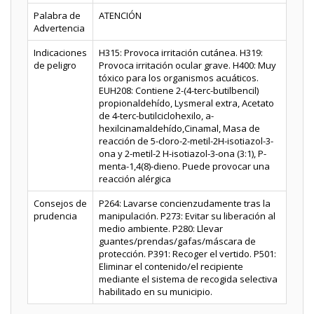
Palabra de
ATENCIÓN
Advertencia
Indicaciones
H315: Provoca irritación cutánea. H319:
de peligro
Provoca irritación ocular grave. H400: Muy
tóxico para los organismos acuáticos.
EUH208: Contiene 2-(4-terc-butilbencil)
propionaldehído, Lysmeral extra, Acetato
de 4-terc-butilciclohexilo, a-
hexilcinamaldehído,Cinamal, Masa de
reacción de 5-cloro-2-metil-2H-isotiazol-3-
ona y 2-metil-2 H-isotiazol-3-ona (3:1), P-
menta-1,4(8)-dieno. Puede provocar una
reacción alérgica
Consejos de
P264: Lavarse concienzudamente tras la
prudencia
manipulación. P273: Evitar su liberación al
medio ambiente. P280: Llevar
guantes/prendas/gafas/máscara de
protección. P391: Recoger el vertido. P501:
Eliminar el contenido/el recipiente
mediante el sistema de recogida selectiva
habilitado en su municipio.