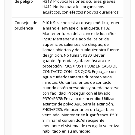
de peligro
H318: Provoca lesiones oculares graves.
H412: Nocivo para los organismos
acuáticos, con efectos nocivos duraderos.
Consejos de
P101: Si se necesita consejo médico, tener
prudencia
a mano el envase o la etiqueta. P102:
Mantener fuera del alcance de los niños.
P210: Mantener alejado del calor, de
superficies calientes, de chispas, de
llamas abiertas y de cualquier otra fuente
de ignición. No fumar. P280: Llevar
guantes/prendas/gafas/máscara de
protección. P305+P351+P338: EN CASO DE
CONTACTO CON LOS OJOS: Enjuagar con
agua cuidadosamente durante varios
minutos. Quitar las lentes de contacto
cuando estén presentes y pueda hacerse
con facilidad. Proseguir con el lavado.
P370+P378: En caso de incendio: Utilizar
extintor de polvo ABC para la extinción.
P403+P235: Almacenar en un lugar bien
ventilado. Mantener en lugar fresco. P501:
Eliminar el contenido/el recipiente
mediante el sistema de recogida selectiva
habilitado en su municipio.