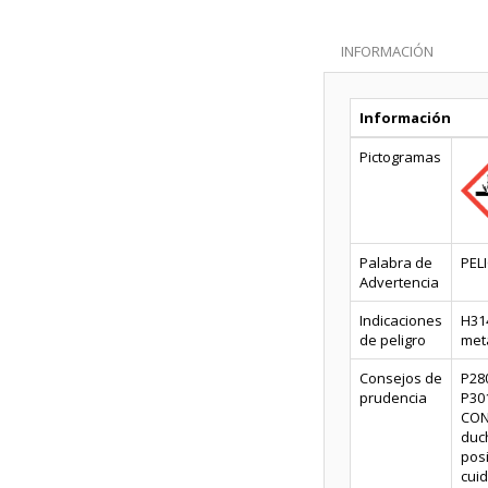
INFORMACIÓN
Información
Pictogramas
Palabra de
PEL
Advertencia
Indicaciones
H314
de peligro
met
Consejos de
P28
prudencia
P30
CONT
duc
pos
cui