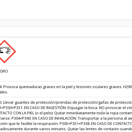
IGRO
: Provoca quemaduras graves en la piel y lesiones oculares graves. H290
ales.
0: Llevar guantes de protección/prendas de protección/gafas de protecció
1+P330+P331: EN CASO DE INGESTIÓN: Enjuagar la boca. NO provocar el v
ACTO CON LA PIEL (o el pelo): Quitar inmediatamente toda la ropa contam
harse. P304+P340: EN CASO DE INHALACIÓN: Transportar a la persona al air
ición que le facilite la respiración. P305+P351+P338: EN CASO DE CONTAC
dadosamente durante varios minutos. Quitar las lentes de contacto cuan