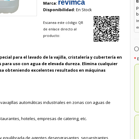
E
revimca
Marca:
p
Disponibilidad:
En Stock
b
I
Escanea este código QR
e
de enlace directo al
producto:
O
cial para el lavado de la vajilla, cristalería y cubertería en
para uso con agua de elevada dureza. Elimina cualquier
asa obteniendo excelentes resultados en máquinas
vavajillas automáticas industriales en zonas con aguas de
staurantes, hoteles, empresas de catering, etc.
y equilibrada de agentes desengrasantes, secuestrantes,