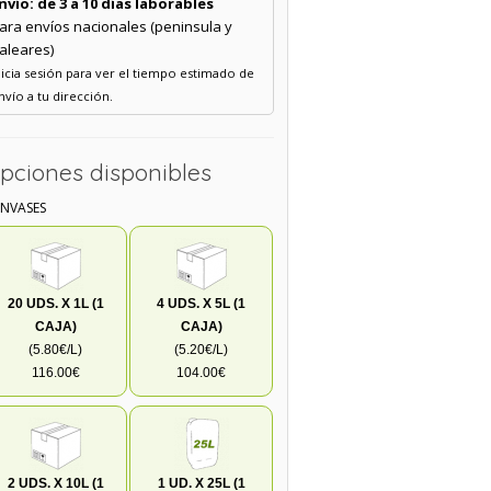
nvío: de 3 a 10 días laborables
ara envíos nacionales (peninsula y
aleares)
nicia sesión para ver el tiempo estimado de
nvío a tu dirección.
pciones disponibles
ENVASES
20 UDS. X 1L (1
4 UDS. X 5L (1
CAJA)
CAJA)
(5.80€/L)
(5.20€/L)
116.00€
104.00€
2 UDS. X 10L (1
1 UD. X 25L (1