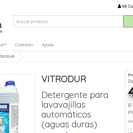
Mi C
dor?
Contacto
Ayuda
ITRODUR
Pr
VITRODUR
D
Detergente para
lavavajillas
El
automáticos
es
(aguas duras)
(Im