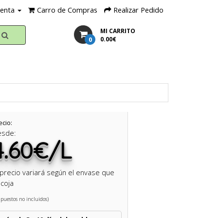
uenta
Carro de Compras
Realizar Pedido
MI CARRITO
0
0.00€
ecio:
esde:
4.60€/L
 precio variará según el envase que
coja
puestos no incluidos)