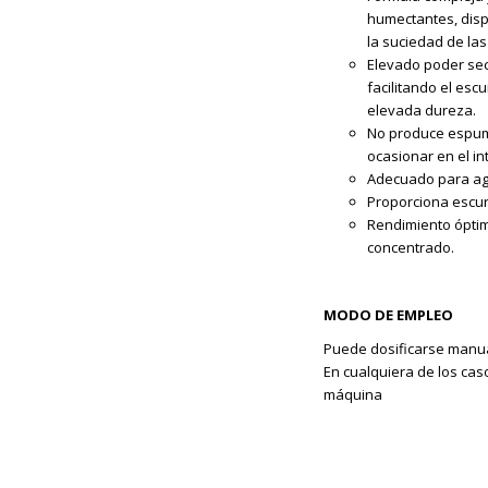
humectantes, disp
la suciedad de las
Elevado poder sec
facilitando el esc
elevada dureza.
No produce espuma
ocasionar en el in
Adecuado para ag
Proporciona escur
Rendimiento óptim
concentrado.
MODO DE EMPLEO
Puede dosificarse manua
En cualquiera de los cas
máquina