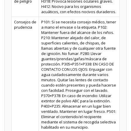
de peligro
H318: Provoca lesiones oculares graves.
H412: Nocivo para los organismos
acuáticos, con efectos nocivos duraderos.
Consejos de
P101: Si se necesita consejo médico, tener
prudencia
a mano el envase o la etiqueta. P102:
Mantener fuera del alcance de los niños.
P210: Mantener alejado del calor, de
superficies calientes, de chispas, de
llamas abiertas y de cualquier otra fuente
de ignición. No fumar. P280: Llevar
guantes/prendas/gafas/máscara de
protección. P305+P351+P338: EN CASO DE
CONTACTO CON LOS OJOS: Enjuagar con
agua cuidadosamente durante varios
minutos. Quitar las lentes de contacto
cuando estén presentes y pueda hacerse
con facilidad. Proseguir con el lavado.
P370+P378: En caso de incendio: Utilizar
extintor de polvo ABC para la extinción.
P403+P235: Almacenar en un lugar bien
ventilado. Mantener en lugar fresco. P501:
Eliminar el contenido/el recipiente
mediante el sistema de recogida selectiva
habilitado en su municipio.