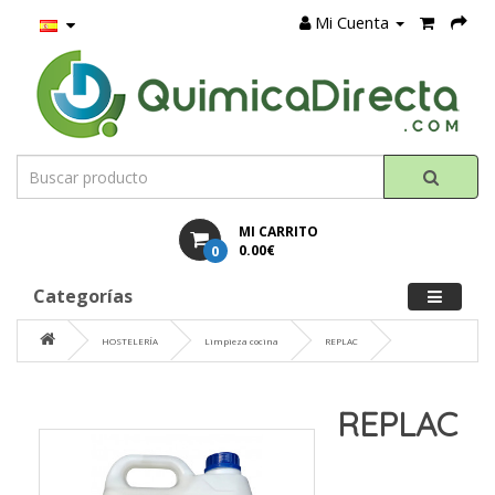
Mi Cuenta
MI CARRITO
0
0.00€
Categorías
HOSTELERÍA
Limpieza cocina
REPLAC
REPLAC