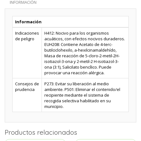
INFORMACIÓN
Información
Indicaciones
H412: Nocivo para los organismos
de peligro
acuáticos, con efectos nocivos duraderos.
EUH208: Contiene Acetato de 4-terc-
butilciclohexilo, a-hexilcinamaldehído,
Masa de reacción de 5-cloro-2-metil-2H-
isotiazol-3-ona y 2-metil-2 H-isotiazol-3-
ona (3:1), Salicilato bencílico. Puede
provocar una reacción alérgica.
Consejos de
P273: Evitar su liberación al medio
prudencia
ambiente. P501: Eliminar el contenido/el
recipiente mediante el sistema de
recogida selectiva habilitado en su
municipio.
Productos relacionados