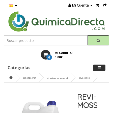
Mi Cuenta
MI CARRITO
0
0.00€
Categorías
HOSTELERÍA
Limpieza en general
REVI-MOSS
REVI-
MOSS