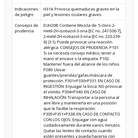
Indicaciones
H314: Provoca quemaduras graves en la
de peligro
piel y lesiones oculares graves.
Consejos de
EUH208: Contiene Mezcla de: 5-cloro-2-
prudencia
metil-2H-isotiazol-3-ona [EC no. 247-500-7],
2-metil-2H-isotiazol-3-ona [EC no. 220-239-
6] (3:1). Puede provocar una reacción
alérgica. CONSEJOS DE PRUDENCIA: P101:
Si se necesita consejo médico, tener a
mano el envase o la etiqueta. P102:
Mantener fuera del alcance de los niños.
P280: Llevar
guantes/prendas/gafas/máscara de
protección. P301+P330+P331: EN CASO DE
INGESTIÓN: Enjuagar la boca. NO provocar
el vómito. P304+P340: EN CASO DE
INHALACIÓN: Transportar a la persona al
aire libre y mantenerla en una posición
que le facilite la respiración.
P305+P351+P338: EN CASO DE CONTACTO
CON LOS OJOS: Enjuagar con agua
cuidadosamente durante varios minutos.
Quitar las lentes de contacto cuando
estén presentes y pueda hacerse con