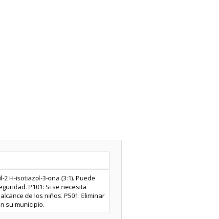
-2 H-isotiazol-3-ona (3:1). Puede
eguridad. P101: Si se necesita
alcance de los niños. P501: Eliminar
en su municipio.