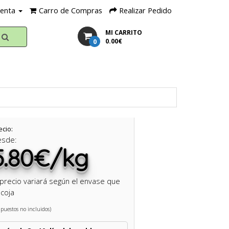
uenta
Carro de Compras
Realizar Pedido
MI CARRITO
0
0.00€
ecio:
esde:
5.80€/kg
 precio variará según el envase que
coja
puestos no incluidos)