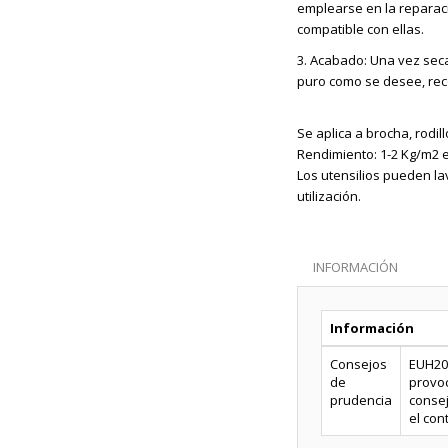
emplearse en la reparac
compatible con ellas.
3. Acabado: Una vez seca
puro como se desee, re
Se aplica a brocha, rodill
Rendimiento: 1-2 Kg/m2 
Los utensilios pueden l
utilización.
INFORMACIÓN
Información
Consejos
EUH208
de
provoc
prudencia
consej
el con