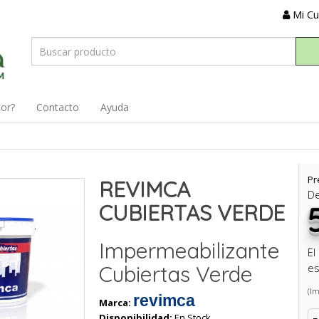
Mi C
dor?
Contacto
Ayuda
Pr
REVIMCA
D
CUBIERTAS VERDE
Impermeabilizante
El
Cubiertas Verde
es
(Im
revimca
Marca:
Disponibilidad:
En Stock