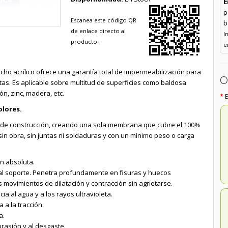
E
p
Escanea este código QR
b
de enlace directo al
I
producto:
e
cho acrílico ofrece una garantía total de impermeabilización para
O
rtas. Es aplicable sobre multitud de superficies como baldosa
ón, zinc, madera, etc.
olores.
al de construcción, creando una sola membrana que cubre el 100%
 sin obra, sin juntas ni soldaduras y con un mínimo peso o carga
n absoluta.
l soporte. Penetra profundamente en fisuras y huecos
movimientos de dilatación y contracción sin agrietarse.
ia al agua y a los rayos ultravioleta.
 a la tracción.
a.
brasión y al desgaste.