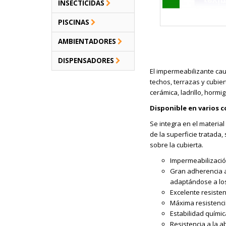
INSECTICIDAS
PISCINAS
AMBIENTADORES
DISPENSADORES
El impermeabilizante cau
techos, terrazas y cubie
cerámica, ladrillo, hormig
Disponible en varios c
Se integra en el materi
de la superficie tratada,
sobre la cubierta.
Impermeabilizació
Gran adherencia a
adaptándose a los 
Excelente resistenc
Máxima resistencia
Estabilidad químic
Resistencia a la a