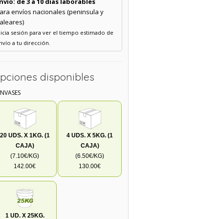
nvío: de 3 a 10 días laborables
ara envíos nacionales (peninsula y
aleares)
nicia sesión para ver el tiempo estimado de
nvío a tu dirección.
pciones disponibles
ENVASES
20 UDS. X 1KG. (1
4 UDS. X 5KG. (1
CAJA)
CAJA)
(7.10€/KG)
(6.50€/KG)
142.00€
130.00€
1 UD. X 25KG.