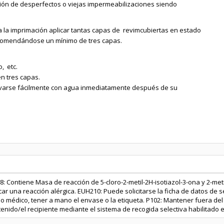
ión de desperfectos o viejas impermeabilizaciones siendo
 la imprimación aplicar tantas capas de revimcubiertas en estado
comendándose un mínimo de tres capas.
o, etc.
en tres capas.
avarse fácilmente con agua inmediatamente después de su
: Contiene Masa de reacción de 5-cloro-2-metil-2H-isotiazol-3-ona y 2-metil
ar una reacción alérgica. EUH210: Puede solicitarse la ficha de datos de s
o médico, tener a mano el envase o la etiqueta. P102: Mantener fuera del 
tenido/el recipiente mediante el sistema de recogida selectiva habilitado 