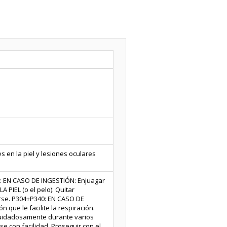
 en la piel y lesiones oculares
: EN CASO DE INGESTIÓN: Enjuagar
PIEL (o el pelo): Quitar
rse. P304+P340: EN CASO DE
 que le facilite la respiración.
uidadosamente durante varios
e con facilidad. Proseguir con el