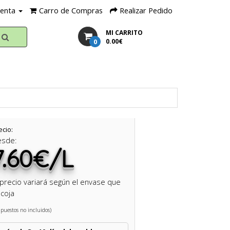
uenta
Carro de Compras
Realizar Pedido
MI CARRITO
0
0.00€
ecio:
esde:
7.60€/L
 precio variará según el envase que
coja
puestos no incluidos)