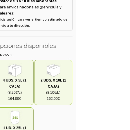
nvío: de 3 a 10 días laborables
ara envíos nacionales (peninsula y
aleares)
nicia sesión para ver el tiempo estimado de
nvío a tu dirección.
pciones disponibles
ENVASES
4 UDS. X 5L (1
2 UDS. X 10L (1
CAJA)
CAJA)
(8.20€/L)
(8.10€/L)
164.00€
162.00€
1 UD. X 25L (1