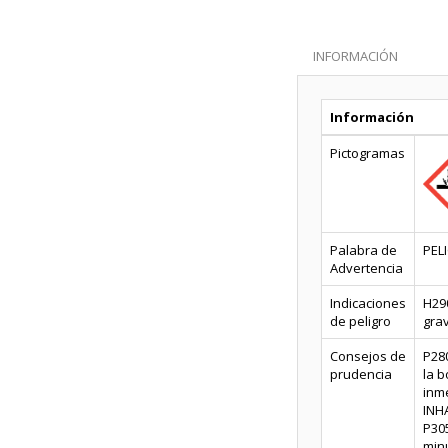
INFORMACIÓN
Información
Pictogramas
Palabra de
PEL
Advertencia
Indicaciones
H290
de peligro
gra
Consejos de
P28
prudencia
la 
inm
INHA
P30
minu