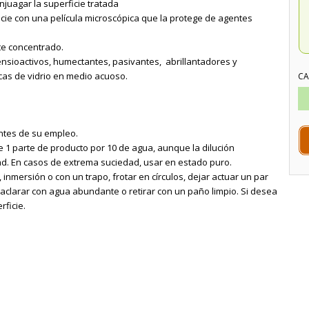
juagar la superficie tratada
icie con una película microscópica que la protege de agentes
te concentrado.
nsioactivos, humectantes, pasivantes, abrillantadores y
as de vidrio en medio acuoso.
CA
antes de su empleo.
de 1 parte de producto por 10 de agua, aunque la dilución
d. En casos de extrema suciedad, usar en estado puro.
, inmersión o con un trapo, frotar en círculos, dejar actuar un par
, aclarar con agua abundante o retirar con un paño limpio. Si desea
rficie.