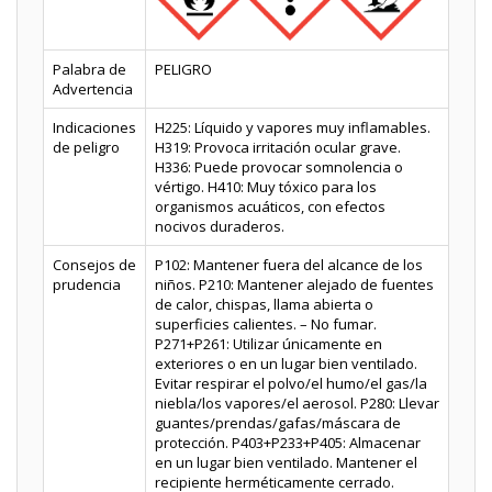
Palabra de
PELIGRO
Advertencia
Indicaciones
H225: Líquido y vapores muy inflamables.
de peligro
H319: Provoca irritación ocular grave.
H336: Puede provocar somnolencia o
vértigo. H410: Muy tóxico para los
organismos acuáticos, con efectos
nocivos duraderos.
Consejos de
P102: Mantener fuera del alcance de los
prudencia
niños. P210: Mantener alejado de fuentes
de calor, chispas, llama abierta o
superficies calientes. – No fumar.
P271+P261: Utilizar únicamente en
exteriores o en un lugar bien ventilado.
Evitar respirar el polvo/el humo/el gas/la
niebla/los vapores/el aerosol. P280: Llevar
guantes/prendas/gafas/máscara de
protección. P403+P233+P405: Almacenar
en un lugar bien ventilado. Mantener el
recipiente herméticamente cerrado.