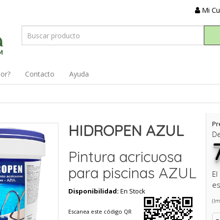
Mi C
dor?
Contacto
Ayuda
Pr
HIDROPEN AZUL
D
Pintura acricuosa
para piscinas AZUL
El
es
Disponibilidad:
En Stock
(Im
Escanea este código QR