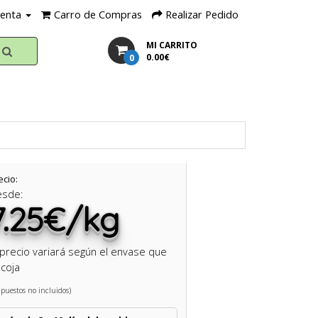
uenta
Carro de Compras
Realizar Pedido
MI CARRITO
0
0.00€
ecio:
esde:
7.25€/kg
 precio variará según el envase que
coja
puestos no incluidos)