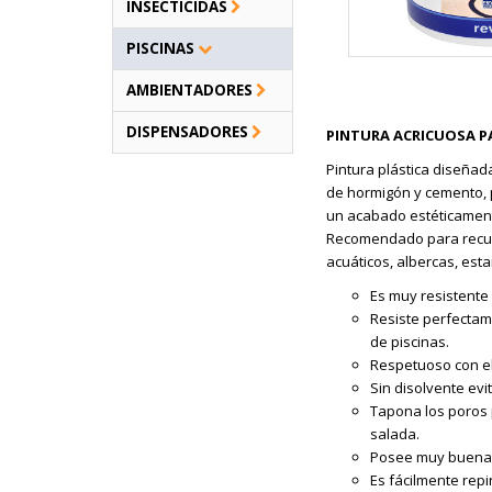
INSECTICIDAS
PISCINAS
AMBIENTADORES
DISPENSADORES
PINTURA ACRICUOSA P
Pintura plástica diseñad
de hormigón y cemento,
un acabado estéticament
Recomendado para recubri
acuáticos, albercas, est
Es muy resistente
Resiste perfectam
de piscinas.
Respetuoso con e
Sin disolvente evi
Tapona los poros p
salada.
Posee muy buena re
Es fácilmente repi