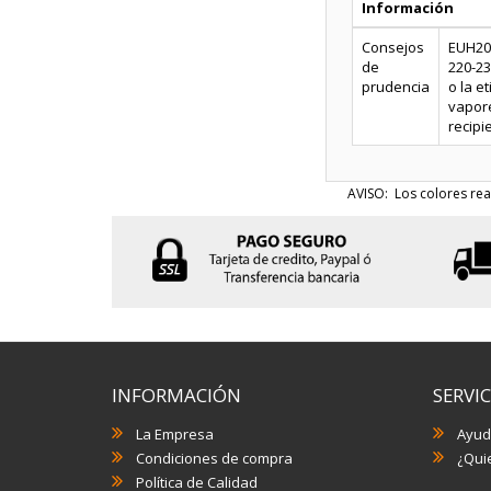
Información
Consejos
EUH208
de
220-23
prudencia
o la e
vapore
recipi
AVISO: Los colores rea
INFORMACIÓN
SERVIC
La Empresa
Ayud
Condiciones de compra
¿Quie
Política de Calidad