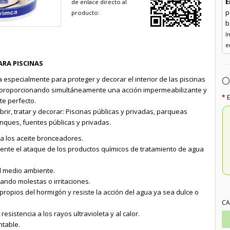
E
de enlace directo al
p
producto:
b
I
e
ARA PISCINAS
O
a especialmente para proteger y decorar el interior de las piscinas
 proporcionando simultáneamente una acción impermeabilizante y
e perfecto.
r, tratar y decorar: Piscinas públicas y privadas, parqueas
anques, fuentes públicas y privadas.
 a los aceite bronceadores.
ente el ataque de los productos químicos de tratamiento de agua
l medio ambiente.
tando molestas o irritaciones.
ropios del hormigón y resiste la acción del agua ya sea dulce o
CA
sistencia a los rayos ultravioleta y al calor.
ntable.