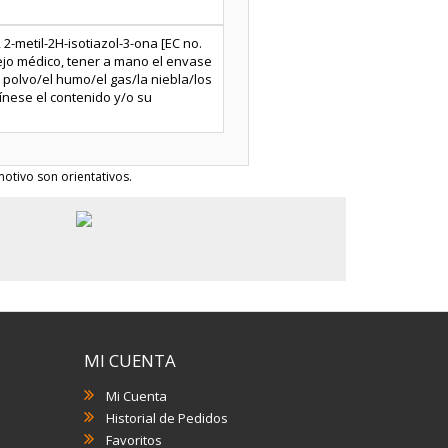
 2-metil-2H-isotiazol-3-ona [EC no.
sejo médico, tener a mano el envase
l polvo/el humo/el gas/la niebla/los
ínese el contenido y/o su
otivo son orientativos.
MI CUENTA
Mi Cuenta
Historial de Pedidos
Favoritos