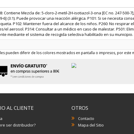
: Contiene Mezcla de: 5-cloro-2-metil-2H-isotiazol-3-ona [EC no. 247-500-7],
9-6] (3:1). Puede provocar una reacción alérgica. P101: Si se necesita con
tiqueta. P102: Mantener fuera del alcance de los niños. P260: No respirar e
s/el aerosol. P314: Consultar a un médico en caso de malestar. P501: Elim
ente mediante el sistema de recogida selectiva habilitado en su municipio.
les pueden diferir de los colores mostrados en pantalla o impresos, por este m
IO AL CLIENTE
OTROS
a
Contacto
re ser distribuidor?
Mapa del Sitio