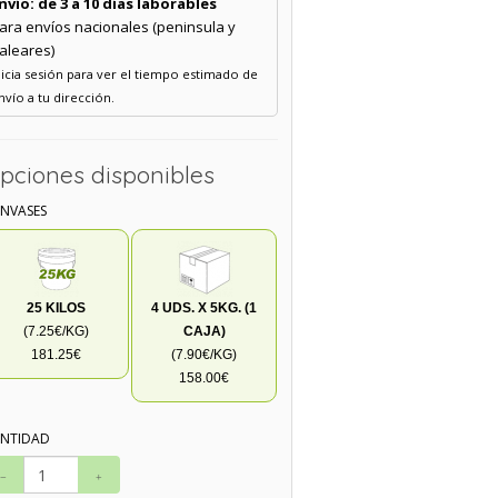
nvío: de 3 a 10 días laborables
ara envíos nacionales (peninsula y
aleares)
nicia sesión para ver el tiempo estimado de
nvío a tu dirección.
pciones disponibles
ENVASES
25 KILOS
4 UDS. X 5KG. (1
(7.25€/KG)
CAJA)
181.25€
(7.90€/KG)
158.00€
NTIDAD