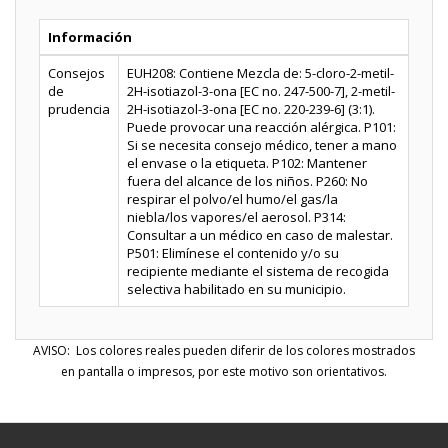
Información
Consejos
EUH208: Contiene Mezcla de: 5-cloro-2-metil-
de
2H-isotiazol-3-ona [EC no. 247-500-7], 2-metil-
prudencia
2H-isotiazol-3-ona [EC no. 220-239-6] (3:1).
Puede provocar una reacción alérgica. P101:
Si se necesita consejo médico, tener a mano
el envase o la etiqueta. P102: Mantener
fuera del alcance de los niños. P260: No
respirar el polvo/el humo/el gas/la
niebla/los vapores/el aerosol. P314:
Consultar a un médico en caso de malestar.
P501: Elimínese el contenido y/o su
recipiente mediante el sistema de recogida
selectiva habilitado en su municipio.
AVISO: Los colores reales pueden diferir de los colores mostrados
en pantalla o impresos, por este motivo son orientativos.