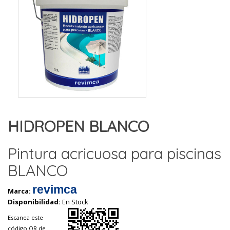
HIDROPEN BLANCO
Pintura acricuosa para piscinas
BLANCO
revimca
Marca:
Disponibilidad:
En Stock
Escanea este
código QR de