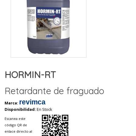
HORMIN-RT
Retardante de fraguado
revimca
Marca:
Disponibilidad:
En Stock
Escanea este
código QR de
enlace directo al