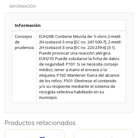
INFORMACIÓN
Información
Consejos
EUH208: Contiene Mezcla de: 5-cloro-2-metil-
de
2H-isotiazol-3-ona [EC no. 247-500-7], 2-metil-
prudencia
2H-isotiazol-3-ona [EC no. 220-239-6] (3:1).
Puede provocar una reacción alérgica.
EUH210: Puede solicitarse la ficha de datos
de seguridad. P101: Si se necesita consejo
médico, tener a mano el envase o la
etiqueta. P102: Mantener fuera del alcance
de los niños. P501: Elimínese el contenido
y/o su recipiente mediante el sistema de
recogida selectiva habilitado en su
municipio.
Productos relacionados