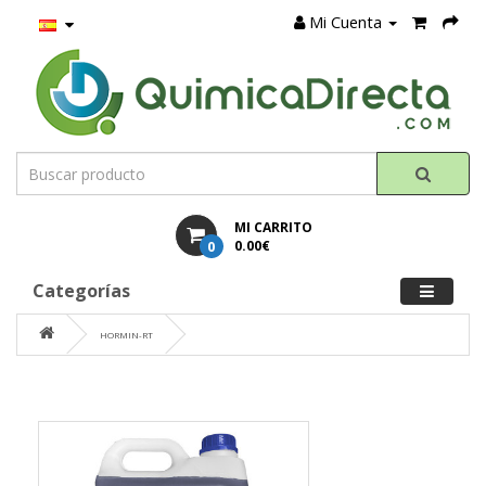
Mi Cuenta
MI CARRITO
0
0.00€
Categorías
HORMIN-RT