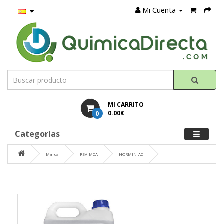
Mi Cuenta
MI CARRITO
0
0.00€
Categorías
Marca
REVIMCA
HORMIN-AC