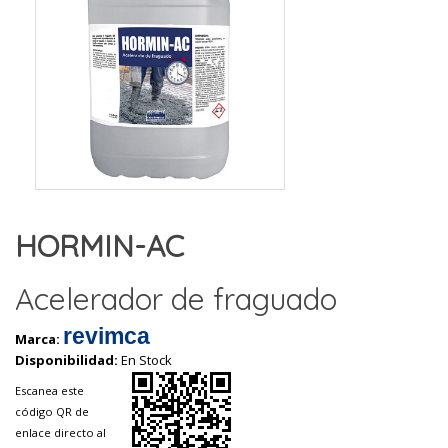
HORMIN-AC
Acelerador de fraguado
revimca
Marca:
Disponibilidad:
En Stock
Escanea este
código QR de
enlace directo al