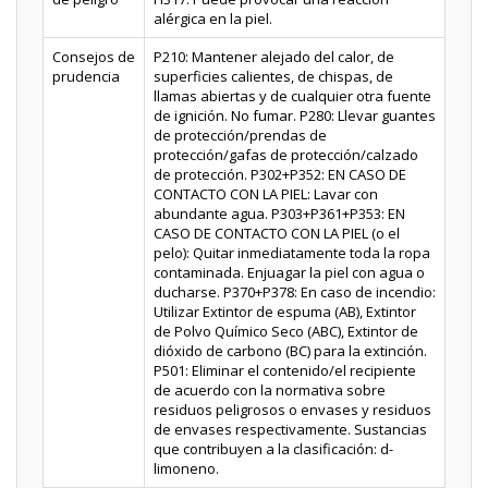
alérgica en la piel.
Consejos de
P210: Mantener alejado del calor, de
prudencia
superficies calientes, de chispas, de
llamas abiertas y de cualquier otra fuente
de ignición. No fumar. P280: Llevar guantes
de protección/prendas de
protección/gafas de protección/calzado
de protección. P302+P352: EN CASO DE
CONTACTO CON LA PIEL: Lavar con
abundante agua. P303+P361+P353: EN
CASO DE CONTACTO CON LA PIEL (o el
pelo): Quitar inmediatamente toda la ropa
contaminada. Enjuagar la piel con agua o
ducharse. P370+P378: En caso de incendio:
Utilizar Extintor de espuma (AB), Extintor
de Polvo Químico Seco (ABC), Extintor de
dióxido de carbono (BC) para la extinción.
P501: Eliminar el contenido/el recipiente
de acuerdo con la normativa sobre
residuos peligrosos o envases y residuos
de envases respectivamente. Sustancias
que contribuyen a la clasificación: d-
limoneno.