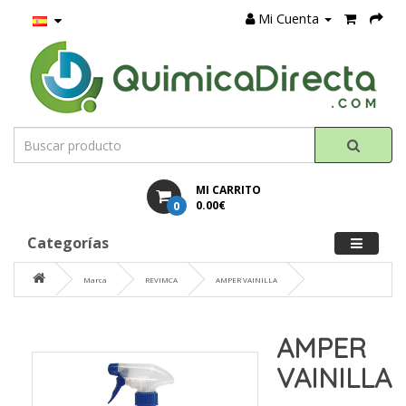
Mi Cuenta
MI CARRITO
0
0.00€
Categorías
Marca
REVIMCA
AMPER VAINILLA
AMPER
VAINILLA