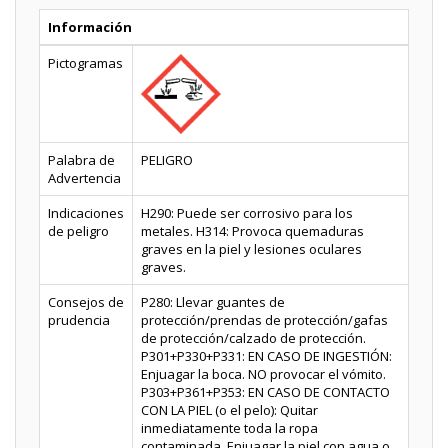
Información
Pictogramas
Palabra de
PELIGRO
Advertencia
Indicaciones
H290: Puede ser corrosivo para los
de peligro
metales. H314: Provoca quemaduras
graves en la piel y lesiones oculares
graves.
Consejos de
P280: Llevar guantes de
prudencia
protección/prendas de protección/gafas
de protección/calzado de protección.
P301+P330+P331: EN CASO DE INGESTIÓN:
Enjuagar la boca. NO provocar el vómito.
P303+P361+P353: EN CASO DE CONTACTO
CON LA PIEL (o el pelo): Quitar
inmediatamente toda la ropa
contaminada. Enjuagar la piel con agua o