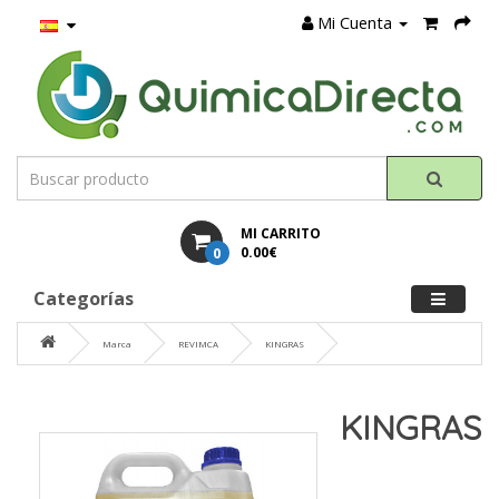
Mi Cuenta
MI CARRITO
0
0.00€
Categorías
Marca
REVIMCA
KINGRAS
KINGRAS