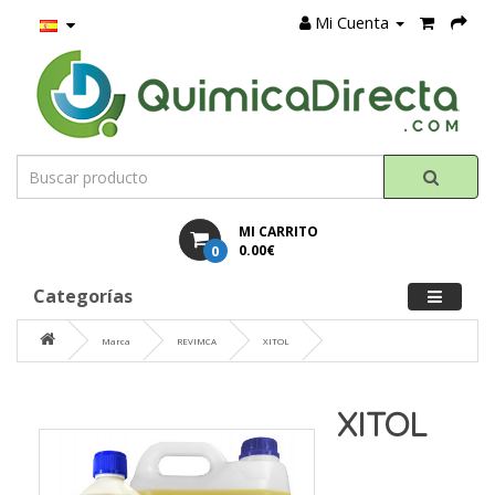
Mi Cuenta
MI CARRITO
0
0.00€
Categorías
Marca
REVIMCA
XITOL
XITOL