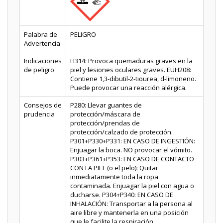
Palabra de
PELIGRO
Advertencia
Indicaciones
H314: Provoca quemaduras graves en la
de peligro
piel y lesiones oculares graves. EUH208:
Contiene 1,3-dibutil-2-tiourea, d-limoneno.
Puede provocar una reacción alérgica.
Consejos de
P280: Llevar guantes de
prudencia
protección/máscara de
protección/prendas de
protección/calzado de protección.
P301+P330+P331: EN CASO DE INGESTIÓN:
Enjuagar la boca. NO provocar el vómito.
P303+P361+P353: EN CASO DE CONTACTO
CON LA PIEL (o el pelo): Quitar
inmediatamente toda la ropa
contaminada. Enjuagar la piel con agua o
ducharse. P304+P340: EN CASO DE
INHALACIÓN: Transportar a la persona al
aire libre y mantenerla en una posición
que le facilite la respiración.