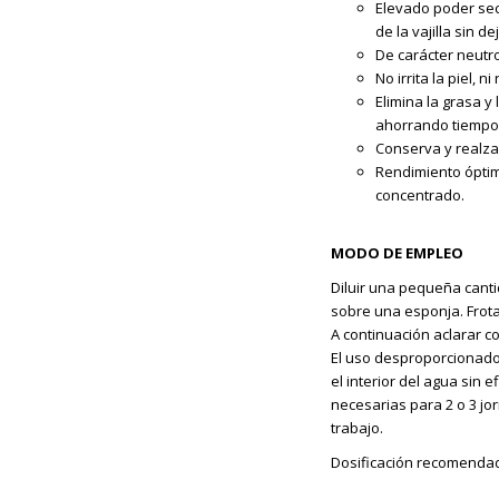
Elevado poder secu
de la vajilla sin d
De carácter neutro
No irrita la piel, 
Elimina la grasa y
ahorrando tiempo 
Conserva y realza el
Rendimiento óptim
concentrado.
MODO DE EMPLEO
Diluir una pequeña canti
sobre una esponja. Frota
A continuación aclarar c
El uso desproporcionado
el interior del agua sin 
necesarias para 2 o 3 j
trabajo.
Dosificación recomendad