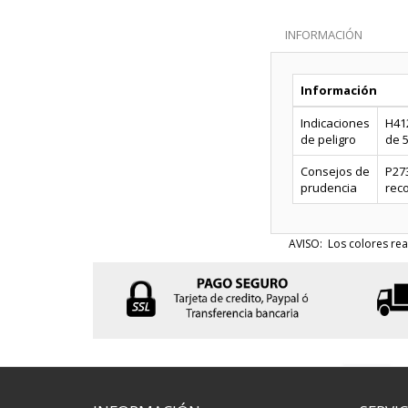
INFORMACIÓN
Información
Indicaciones
H41
de peligro
de 5
Consejos de
P273
prudencia
reco
AVISO: Los colores rea