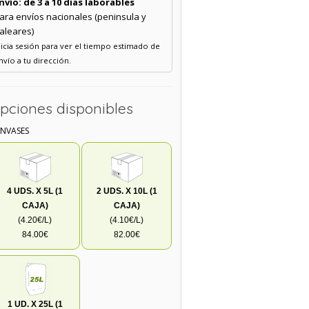
nvío: de 3 a 10 días laborables
ara envíos nacionales (peninsula y
aleares)
nicia sesión para ver el tiempo estimado de
nvío a tu dirección.
pciones disponibles
ENVASES
4 UDS. X 5L (1
2 UDS. X 10L (1
CAJA)
CAJA)
(4.20€/L)
(4.10€/L)
84.00€
82.00€
1 UD. X 25L (1