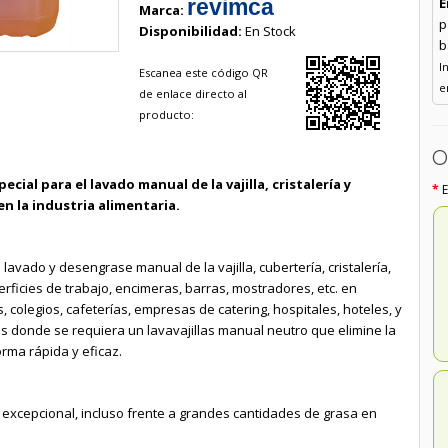
E
revimca
Marca:
p
Disponibilidad:
En Stock
b
I
Escanea este código QR
e
de enlace directo al
producto:
O
ial para el lavado manual de la vajilla, cristalería y
n la industria alimentaria.
avado y desengrase manual de la vajilla, cubertería, cristalería,
erficies de trabajo, encimeras, barras, mostradores, etc. en
 colegios, cafeterías, empresas de catering, hospitales, hoteles, y
s donde se requiera un lavavajillas manual neutro que elimine la
orma rápida y eficaz.
xcepcional, incluso frente a grandes cantidades de grasa en