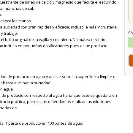
estrante de iones de calcio y magnesio que facilita el escurrido
ejar manchas de cal.
.
ni reseca las manos.
 la suciedad con gran rapidez y eficacia, incluso la más incrustada,
CA
y trabajo.
 brillo original de la vajilla y cristalería. No matea el vidrio.
o incluso en pequeñas dosificaciones pues es un producto
dad de producto en agua y aplicar sobre la superficie a limpiar o
r hasta eliminar la suciedad.
on agua.
 de producto con respecto al agua haría que este se quedara en
eficacia práctica, por ello, recomendamos realizar las diluciones
ornadas de
a: 1 parte de producto en 100 partes de agua.