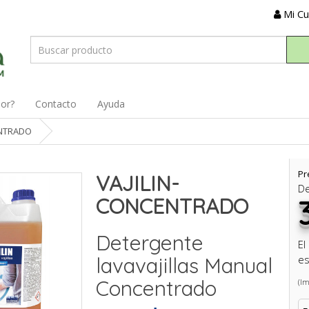
Mi C
dor?
Contacto
Ayuda
ENTRADO
Pr
VAJILIN-
D
CONCENTRADO
Detergente
El
lavavajillas Manual
es
Concentrado
(Im