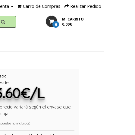
uenta
Carro de Compras
Realizar Pedido
MI CARRITO
0
0.00€
ecio:
esde:
3.60€/L
 precio variará según el envase que
coja
puestos no incluidos)