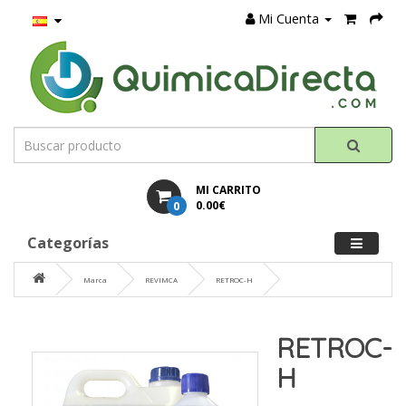
Mi Cuenta
MI CARRITO
0
0.00€
Categorías
Marca
REVIMCA
RETROC-H
RETROC-
H