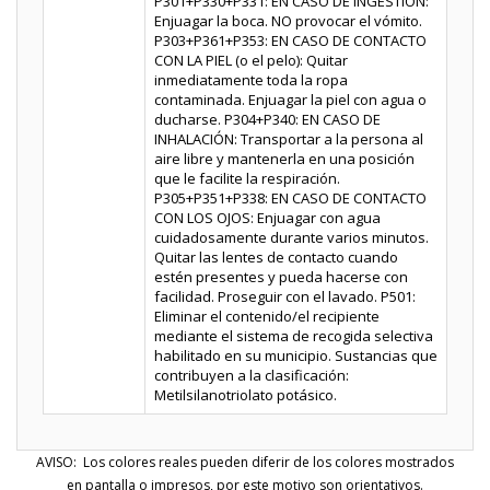
P301+P330+P331: EN CASO DE INGESTIÓN:
Enjuagar la boca. NO provocar el vómito.
P303+P361+P353: EN CASO DE CONTACTO
CON LA PIEL (o el pelo): Quitar
inmediatamente toda la ropa
contaminada. Enjuagar la piel con agua o
ducharse. P304+P340: EN CASO DE
INHALACIÓN: Transportar a la persona al
aire libre y mantenerla en una posición
que le facilite la respiración.
P305+P351+P338: EN CASO DE CONTACTO
CON LOS OJOS: Enjuagar con agua
cuidadosamente durante varios minutos.
Quitar las lentes de contacto cuando
estén presentes y pueda hacerse con
facilidad. Proseguir con el lavado. P501:
Eliminar el contenido/el recipiente
mediante el sistema de recogida selectiva
habilitado en su municipio. Sustancias que
contribuyen a la clasificación:
Metilsilanotriolato potásico.
AVISO: Los colores reales pueden diferir de los colores mostrados
en pantalla o impresos, por este motivo son orientativos.