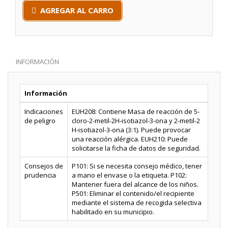
AGREGAR AL CARRO
INFORMACIÓN
Información
Indicaciones
EUH208: Contiene Masa de reacción de 5-
de peligro
cloro-2-metil-2H-isotiazol-3-ona y 2-metil-2
H-isotiazol-3-ona (3:1). Puede provocar
una reacción alérgica. EUH210: Puede
solicitarse la ficha de datos de seguridad.
Consejos de
P101: Si se necesita consejo médico, tener
prudencia
a mano el envase o la etiqueta. P102:
Mantener fuera del alcance de los niños.
P501: Eliminar el contenido/el recipiente
mediante el sistema de recogida selectiva
habilitado en su municipio.